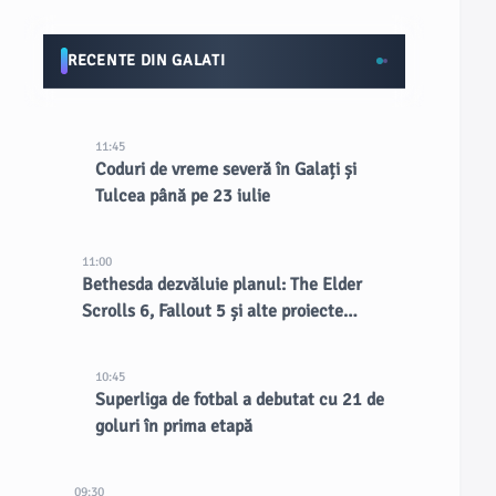
RECENTE DIN GALATI
11:45
Coduri de vreme severă în Galați și
Tulcea până pe 23 iulie
11:00
Bethesda dezvăluie planul: The Elder
Scrolls 6, Fallout 5 și alte proiecte
confirmate
10:45
Superliga de fotbal a debutat cu 21 de
goluri în prima etapă
09:30