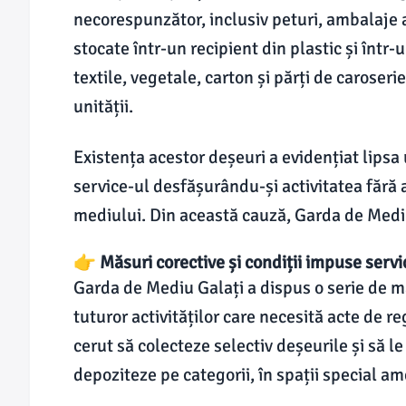
necorespunzător, inclusiv peturi, ambalaje ali
stocate într-un recipient din plastic și în
textile, vegetale, carton și părți de caroser
unității.
Existența acestor deșeuri a evidențiat lips
service-ul desfășurându-și activitatea fără
mediului. Din această cauză, Garda de Mediu
👉 Măsuri corective și condiții impuse servi
Garda de Mediu Galați a dispus o serie de m
tuturor activităților care necesită acte de r
cerut să colecteze selectiv deșeurile și să l
depoziteze pe categorii, în spații special am