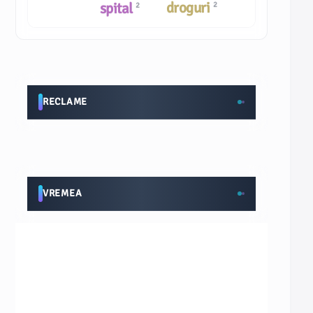
droguri
spital
2
2
RECLAME
VREMEA