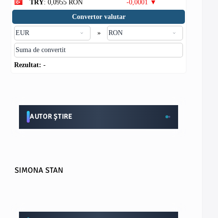
TRY
: 0,0955 RON
-0,0001 ▼
Convertor valutar
»
Rezultat:
-
AUTOR ȘTIRE
SIMONA STAN