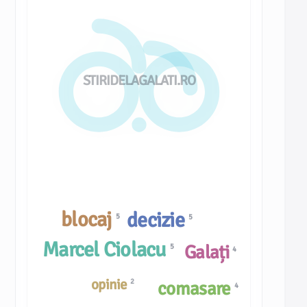
STIRIDELAGALATI.RO
blocaj
decizie
5
5
Marcel Ciolacu
Galați
5
4
opinie
2
comasare
4