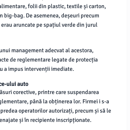
mentare, folii din plastic, textile și carton,
tr-un big-bag. De asemenea, deșeuri precum
ie erau aruncate pe spațiul verde din jurul
a unui management adecvat al acestora,
 acte de reglementare legate de protecția
 a impus intervenții imediate.
ce-ului auto
ăsuri corective, printre care suspendarea
eglementare, până la obținerea lor. Firmei i s-a
e predea operatorilor autorizați, precum și să le
enajate și în recipiente inscripționate.