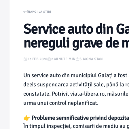
ÎNAPOI LA ȘTIRI
Service auto din G
nereguli grave de 
23 FEB 2026
2 MINUTE MIN
SIMONA STAN
Un service auto din municipiul Galați a fost
decis suspendarea activității sale, până la 
constatate. Potrivit viata-libera.ro, măsuril
urma unui control neplanificat.
👉 Probleme semnificative privind depozita
În timpul inspecției, comisarii de mediu au 