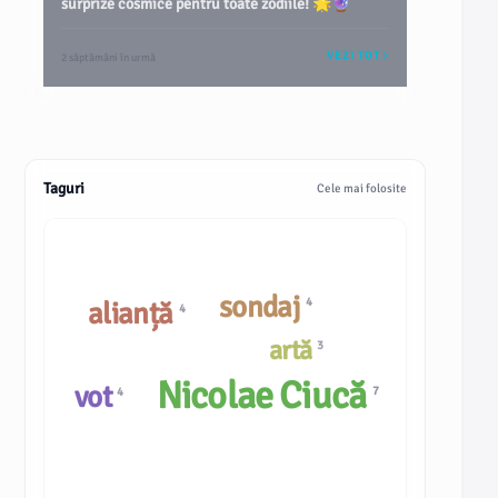
surprize cosmice pentru toate zodiile! 🌟🔮
VEZI TOT
2 săptămâni în urmă
Taguri
Cele mai folosite
sondaj
4
alianță
4
artă
3
Nicolae Ciucă
vot
7
4