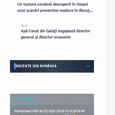
Un tumore cerebral descoperit în timpul
unui scanări preventive readuce în discuție
RMN-urile întregului corp
08:45
Apă Canal din Galați angajează director
general și director economic
RECENTE DIN ROMÂNIA
HOROSCOP
BANCUL ZILEI
ȘTIAȚI CĂ?
Horoscopul zilei de 22 iulie 2026: O zi plină de