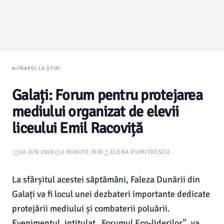
ÎNAPOI LA ȘTIRI
Galați: Forum pentru protejarea
mediului organizat de elevii
liceului Emil Racoviță
02 JUN 2026
2 MINUTE MIN
ELENA DUMITRESCU
La sfârșitul acestei săptămâni, Faleza Dunării din
Galați va fi locul unei dezbateri importante dedicate
protejării mediului și combaterii poluării.
Evenimentul, intitulat „Forumul Eco-liderilor”, va