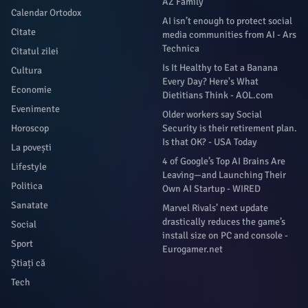
AZ Family
Calendar Ortodox
AI isn’t enough to protect social
Citate
media communities from AI - Ars
Technica
Citatul zilei
Is It Healthy to Eat a Banana
Cultura
Every Day? Here's What
Economie
Dietitians Think - AOL.com
Evenimente
Older workers say Social
Horoscop
Security is their retirement plan.
Is that OK? - USA Today
La povești
4 of Google’s Top AI Brains Are
Lifestyle
Leaving—and Launching Their
Politica
Own AI Startup - WIRED
Sanatate
Marvel Rivals’ next update
drastically reduces the game’s
Social
install size on PC and console -
Sport
Eurogamer.net
Știați că
Tech