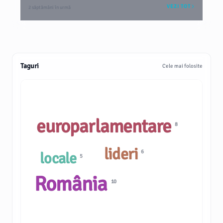
VEZI TOT
2 săptămâni în urmă
Taguri
Cele mai folosite
europarlamentare
8
lideri
6
locale
5
România
10