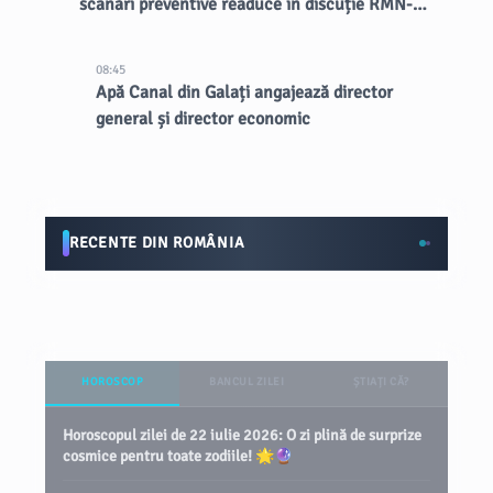
scanări preventive readuce în discuție RMN-
urile întregului corp
08:45
Apă Canal din Galați angajează director
general și director economic
RECENTE DIN ROMÂNIA
HOROSCOP
BANCUL ZILEI
ȘTIAȚI CĂ?
Horoscopul zilei de 22 iulie 2026: O zi plină de surprize
cosmice pentru toate zodiile! 🌟🔮