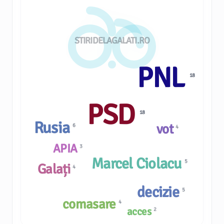
STIRIDELAGALATI.RO
PNL
18
PSD
18
Rusia
vot
6
4
APIA
3
Marcel Ciolacu
5
Galați
4
decizie
5
comasare
4
acces
2