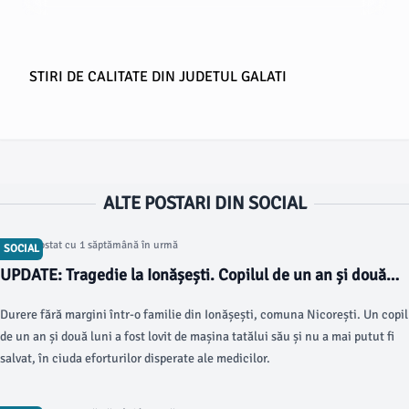
STIRI DE CALITATE DIN JUDETUL GALATI
ALTE POSTARI DIN SOCIAL
Articol postat cu 1 săptămână în urmă
SOCIAL
UPDATE: Tragedie la Ionășești. Copilul de un an și două
luni lovit de mașina tatălui său a murit Scris de Beatrice
Durere fără margini într-o familie din Ionășești, comuna Nicorești. Un copil
Dumitriu Sâmbătă, 25 Iulie 2026 15:28
de un an și două luni a fost lovit de mașina tatălui său și nu a mai putut fi
salvat, în ciuda eforturilor disperate ale medicilor.