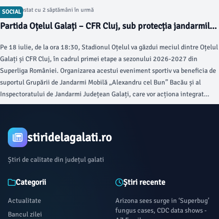
Articol postat cu 2 săptămâni în urmă
SOCIAL
Partida Oțelul Galați – CFR Cluj, sub protecția jandarmilor
pe Stadionul Oțelul
Pe 18 iulie, de la ora 18:30, Stadionul Oțelul va găzdui meciul dintre Oțelul
Galați și CFR Cluj, în cadrul primei etape a sezonului 2026-2027 din
Superliga României. Organizarea acestui eveniment sportiv va beneficia de
suportul Grupării de Jandarmi Mobilă „Alexandru cel Bun” Bacău și al
Inspectoratului de Jandarmi Județean Galați, care vor acționa integrat
pentru asigurarea ordinii publice, conform informațiilor oferite de viata-
libera.ro.
stiridelagalati.ro
Știri de calitate din județul galati
Categorii
Știri recente
Actualitate
Arizona sees surge in ‘Superbug’
fungus cases, CDC data shows -
Bancul zilei