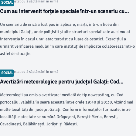
Articol postat cu 2 săptămâni în urmă
SOCIAL
Cum au intervenit forțele speciale într-un scenariu cu
ostatici din Galați Scris de Beatrice Dumitriu Miercuri, 22
Un scenariu de criză a fost pus în aplicare, marți, într-un liceu din
Iulie 2026 18:00
municipiul Galați, unde polițiștii și alte structuri specializate au simulat
intervenția în cazul unui atac terorist cu luare de ostatici. Exercițiul a
urmărit verificarea modului în care instituțiile implicate colaborează într-o
astfel de situație.
Articol postat cu 2 săptămâni în urmă
SOCIAL
Avertizări meteorologice pentru județul Galați: Cod
portocaliu și galben
Meteorologii au emis o avertizare imediată de tip nowcasting, cu Cod
portocaliu, valabilă în seara aceasta între orele 19:40 și 20:30, vizând mai
multe localități din județul Galați. Conform informațiilor furnizate, între
localitățile afectate se numără Drăgușeni, Berești-Meria, Berești,
Cavadinești, Bălăbănești, Jorăști și Rădești.