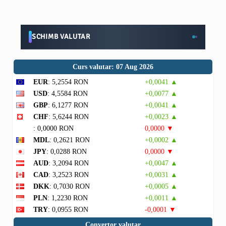
SCHIMB VALUTAR
Curs valutar: 07 Aug 2026
EUR
: 5,2554 RON
+0,0041 ▲
USD
: 4,5584 RON
+0,0077 ▲
GBP
: 6,1277 RON
+0,0041 ▲
CHF
: 5,6244 RON
+0,0023 ▲
: 0,0000 RON
0,0000 ▼
MDL
: 0,2621 RON
+0,0002 ▲
JPY
: 0,0288 RON
0,0000 ▼
AUD
: 3,2094 RON
+0,0047 ▲
CAD
: 3,2523 RON
+0,0031 ▲
DKK
: 0,7030 RON
+0,0005 ▲
PLN
: 1,2230 RON
+0,0011 ▲
TRY
: 0,0955 RON
-0,0001 ▼
Convertor valutar