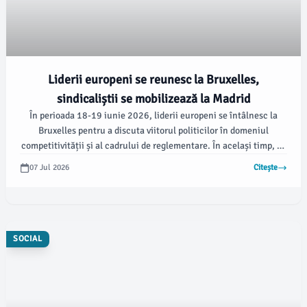
Liderii europeni se reunesc la Bruxelles,
sindicaliștii se mobilizează la Madrid
În perioada 18-19 iunie 2026, liderii europeni se întâlnesc la
Bruxelles pentru a discuta viitorul politicilor în domeniul
competitivității și al cadrului de reglementare. În același timp, pe
18 iunie, sindicaliști din toată Europa se vor aduna la Madrid
07 Jul 2026
Citește
pentru a susține o viziune alternativă pentru Europa, axată pe
calitatea locurilor de muncă, justiție socială, dezvoltare durabilă,
pace și drepturi puternice pentru lucrători, notează viata-
libera.ro.
SOCIAL