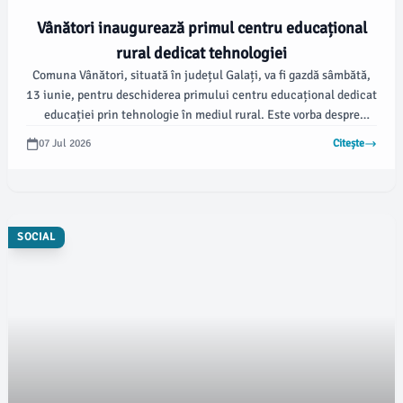
Vânători inaugurează primul centru educațional
rural dedicat tehnologiei
Comuna Vânători, situată în județul Galați, va fi gazdă sâmbătă,
13 iunie, pentru deschiderea primului centru educațional dedicat
educației prin tehnologie în mediul rural. Este vorba despre
proiectul „Edu Center - Countryside”, realizat de întreprinderea
07 Jul 2026
Citește
socială Edu Center SRL, conform viata-libera.ro.
SOCIAL