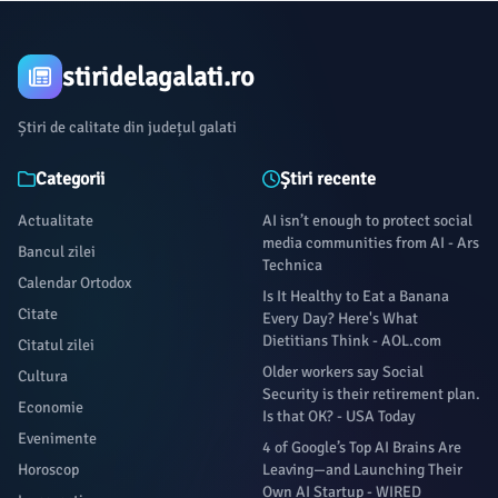
stiridelagalati.ro
Știri de calitate din județul galati
Categorii
Știri recente
Actualitate
AI isn’t enough to protect social
media communities from AI - Ars
Bancul zilei
Technica
Calendar Ortodox
Is It Healthy to Eat a Banana
Citate
Every Day? Here's What
Dietitians Think - AOL.com
Citatul zilei
Older workers say Social
Cultura
Security is their retirement plan.
Economie
Is that OK? - USA Today
Evenimente
4 of Google’s Top AI Brains Are
Horoscop
Leaving—and Launching Their
Own AI Startup - WIRED