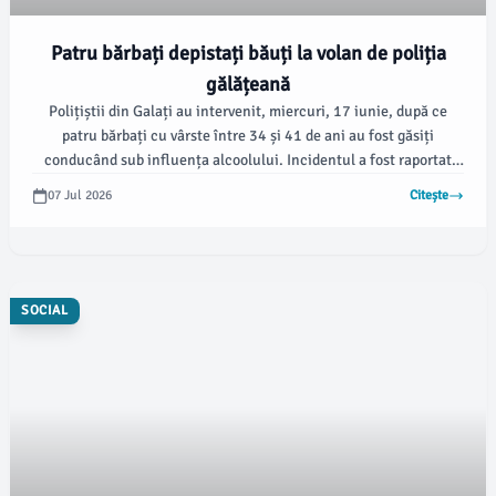
Patru bărbați depistați băuți la volan de poliția
gălățeană
Polițiștii din Galați au intervenit, miercuri, 17 iunie, după ce
patru bărbați cu vârste între 34 și 41 de ani au fost găsiți
conducând sub influența alcoolului. Incidentul a fost raportat
inițial de un tractorist din Berești, cu o concentrație de 0,67 mg/l
07 Jul 2026
Citește
alcool pur în aerul expirat, conform viata-libera.ro.
SOCIAL