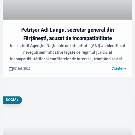
Petrișor Adi Lungu, secretar general din
Fârțănești, acuzat de incompatibilitate
Inspectorii Agenției Naționale de Integritate (ANI) au identificat
nereguli semnificative legate de regimul juridic al
incompatibilităților și conflictelor de interese, trimițând sesizări
către organele de urmărire penală. Printre cei implicați se
07 Jul 2026
Citește
regăsește și Petrișor Adi Lungu, secretar general al comunei
Fârțănești, arată un raport al ANI.
SOCIAL