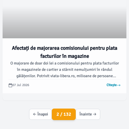
Afectați de majorarea comisionului pentru plata
facturilor în magazine
O majorare de doar doi lei a comisionului pentru plata facturilor
în magazinele de cartier a stârnit nemulțumiri în rândul
gălățenilor. Potrivit viata-libera.ro, milioane de persoane
obișnuiau să achite facturile direct la vânzător, iar această
07 Jul 2026
Citește
schimbare le afectează semnificativ rutina zilnică.
2 / 132
← Înapoi
Înainte →