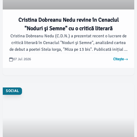
Cristina Dobreanu Nedu revine în Cenaclul
"Noduri şi Semne" cu o critică literară
Cristina Dobreanu Nedu (C.D.N.) a prezentat recent o lucrare de
critică literară în Cenaclul "Noduri şi Semne", analizând cartea
de debut a poetei Stela Iorga, "Miza pe 13 bis". Publicată inițial la
Editura "Axa" din Botoșani și reeditată de curând la Editura
07 Jul 2026
Citește
"Eikon", lucrarea lui Dobreanu Nedu, intitulată "În țara oglinzilor
strâmbe", aduce o perspectivă profundă asupra versurilor poetei.
SOCIAL