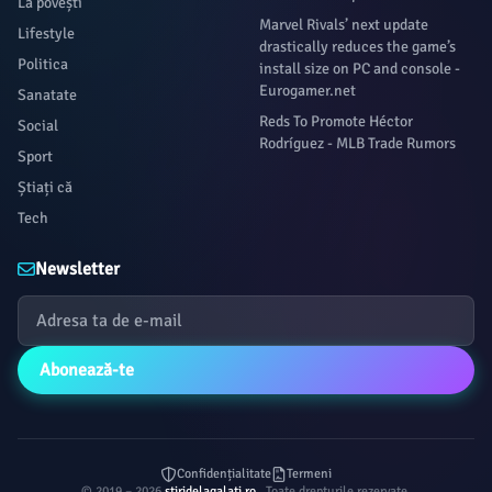
La povești
Marvel Rivals’ next update
Lifestyle
drastically reduces the game’s
Politica
install size on PC and console -
Eurogamer.net
Sanatate
Reds To Promote Héctor
Social
Rodríguez - MLB Trade Rumors
Sport
Știați că
Tech
Newsletter
Abonează-te
Confidențialitate
Termeni
© 2019 – 2026
stiridelagalati.ro
. Toate drepturile rezervate.