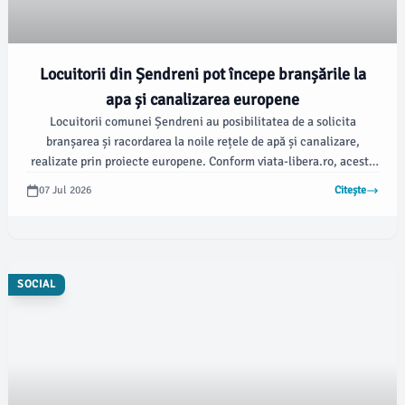
Locuitorii din Șendreni pot începe branșările la
apa și canalizarea europene
Locuitorii comunei Șendreni au posibilitatea de a solicita
branșarea și racordarea la noile rețele de apă și canalizare,
realizate prin proiecte europene. Conform viata-libera.ro, aceste
investiții fac parte din “Proiectul Regional de Dezvoltare a
07 Jul 2026
Citește
Infrastructurii de Apă și Apă Uzată în Județul Galați, în perioada
2014-2020”.
SOCIAL