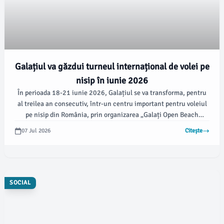
Galațiul va găzdui turneul internațional de volei pe
nisip în iunie 2026
În perioada 18-21 iunie 2026, Galațiul se va transforma, pentru
al treilea an consecutiv, într-un centru important pentru voleiul
pe nisip din România, prin organizarea „Galați Open Beach
Volleyball International Tournament 2026 - Ediția III”.
07 Jul 2026
Citește
Evenimentul, dedicat jucătorilor profesioniști și fanilor acestui
sport, este organizat de Primăria Galați, Clubul Sportiv Municipal
Galați și Federația Română de Volei, cu sprijinul sponsorilor și
partenerilor, conform informațiilor oferite de viata-libera.ro.
SOCIAL