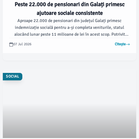
Peste 22.000 de pensionari din Galați primesc
ajutoare sociale consistente
Aproape 22.000 de pensionari din județul Galați primesc
indemnizație socială pentru a-și completa veniturile, statul
alocând lunar peste 11 milioane de lei în acest scop. Potrivit
viata-libera.ro, informațiile au fost prezentate în cadrul unei
07 Jul 2026
Citește
ședințe a Comisiei Județene privind Incluziunea Socială, la care
au participat prefectul George Toderașc și subprefectul Veronica
Macri.
SOCIAL