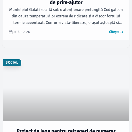
de prim-ajutor
Municipiul Galați se află sub o atenționare prelungită Cod galben
din cauza temperaturilor extrem de ridicate și a disconfortului
termic accentuat. Conform viata-libera.ro, orașul așteaptă și
emiterea unor avertizări Cod portocaliu și roșu pentru
07 Jul 2026
Citește
temperaturi extreme.
SOCIAL
Proiect de lege pentru retrageri de numerar