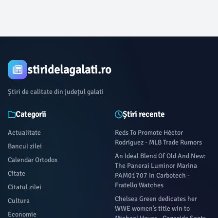
stiridelagalati.ro
Știri de calitate din județul galati
Categorii
Știri recente
Actualitate
Reds To Promote Héctor
Rodríguez - MLB Trade Rumors
Bancul zilei
An Ideal Blend Of Old And New:
Calendar Ortodox
The Panerai Luminor Marina
Citate
PAM01707 In Carbotech -
Fratello Watches
Citatul zilei
Chelsea Green dedicates her
Cultura
WWE women’s title win to
Economie