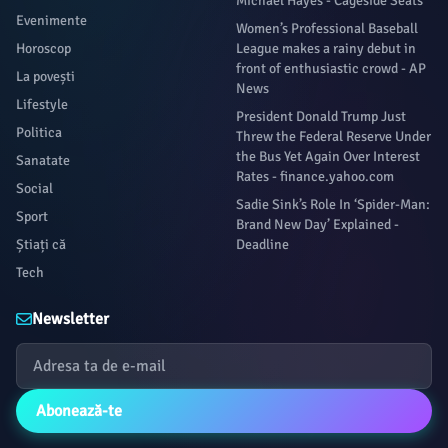
Michael Hayes - Cageside Seats
Evenimente
Women’s Professional Baseball
Horoscop
League makes a rainy debut in
front of enthusiastic crowd - AP
La povești
News
Lifestyle
President Donald Trump Just
Politica
Threw the Federal Reserve Under
the Bus Yet Again Over Interest
Sanatate
Rates - finance.yahoo.com
Social
Sadie Sink’s Role In ‘Spider-Man:
Sport
Brand New Day’ Explained -
Știați că
Deadline
Tech
Newsletter
Abonează-te