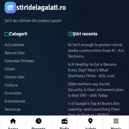
stiridelagalati.ro
Știri de calitate din județul galati
Categorii
Știri recente
Actualitate
AI isn’t enough to protect social
media communities from AI - Ars
Bancul zilei
Technica
Calendar Ortodox
Is It Healthy to Eat a Banana
Citate
Every Day? Here's What
Dietitians Think - AOL.com
Citatul zilei
Older workers say Social
Cultura
Security is their retirement plan.
Economie
Is that OK? - USA Today
Evenimente
4 of Google’s Top AI Brains Are
Horoscop
Leaving—and Launching Their
Own AI Startup - WIRED
La povești
Marvel Rivals’ next update
Lifestyle
Acasa
Recente
Radio
Județe
Meniu
drastically reduces the game’s