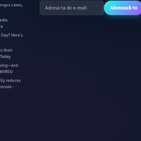
fungus cases,
Abonează-te
media
ca
y Day? Here's
s their
 Today
eaving—and
- WIRED
ally reduces
onsole -