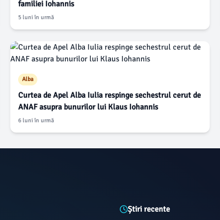
familiei Iohannis
5 luni în urmă
Alba
Curtea de Apel Alba Iulia respinge sechestrul cerut de
ANAF asupra bunurilor lui Klaus Iohannis
6 luni în urmă
Știri recente