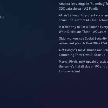
Arizona sees surge in ‘Superbug’ 
CDC data shows - AZ Family
AI isn’t enough to protect social 
dox
communities from AI - Ars Techni
Is It Healthy to Eat a Banana Ever
What Dietitians Think - AOL.com
Older workers say Social Security i
retirement plan. Is that OK? - USA
4 of Google’s Top AI Brains Are L
Launching Their Own AI Startup 
Marvel Rivals’ next update drastic
the game’s install size on PC and c
Eurogamer.net