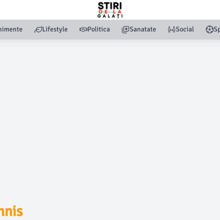
nimente
Lifestyle
Politica
Sanatate
Social
Sp
nnis