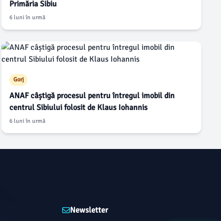
Primăria Sibiu
6 luni în urmă
Gorj
ANAF câștigă procesul pentru întregul imobil din
centrul Sibiului folosit de Klaus Iohannis
6 luni în urmă
Newsletter