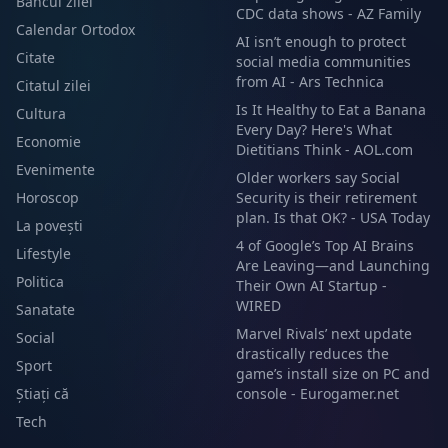
Bancul zilei
CDC data shows - AZ Family
Calendar Ortodox
AI isn’t enough to protect
Citate
social media communities
from AI - Ars Technica
Citatul zilei
Is It Healthy to Eat a Banana
Cultura
Every Day? Here's What
Economie
Dietitians Think - AOL.com
Evenimente
Older workers say Social
Horoscop
Security is their retirement
plan. Is that OK? - USA Today
La povești
4 of Google’s Top AI Brains
Lifestyle
Are Leaving—and Launching
Politica
Their Own AI Startup -
WIRED
Sanatate
Marvel Rivals’ next update
Social
drastically reduces the
Sport
game’s install size on PC and
Știați că
console - Eurogamer.net
Tech