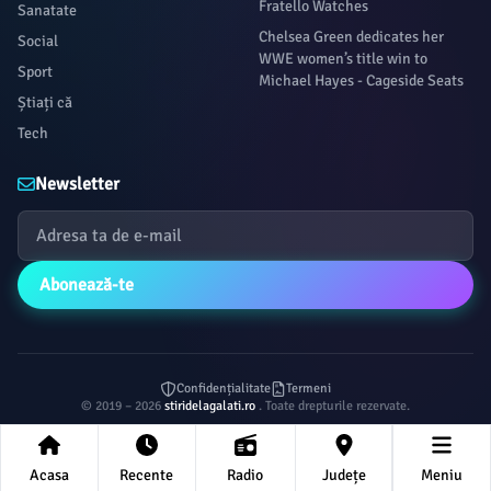
Fratello Watches
Sanatate
Chelsea Green dedicates her
Social
WWE women’s title win to
Sport
Michael Hayes - Cageside Seats
Știați că
Tech
Newsletter
Abonează-te
Confidențialitate
Termeni
© 2019 – 2026
stiridelagalati.ro
. Toate drepturile rezervate.
Acasa
Recente
Radio
Județe
Meniu