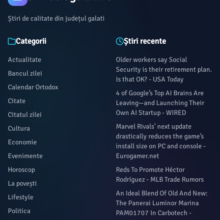
Știri de calitate din județul galati
Categorii
Știri recente
Actualitate
Older workers say Social
Security is their retirement plan.
Bancul zilei
Is that OK? - USA Today
Calendar Ortodox
4 of Google’s Top AI Brains Are
Citate
Leaving—and Launching Their
Own AI Startup - WIRED
Citatul zilei
Marvel Rivals’ next update
Cultura
drastically reduces the game’s
Economie
install size on PC and console -
Evenimente
Eurogamer.net
Horoscop
Reds To Promote Héctor
Rodríguez - MLB Trade Rumors
La povești
An Ideal Blend Of Old And New:
Lifestyle
The Panerai Luminor Marina
Politica
PAM01707 In Carbotech -