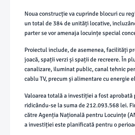
Noua construcție va cuprinde blocuri cu reg
un total de 384 de unități locative, incluzâ
parter se vor amenaja locuințe special conc
Proiectul include, de asemenea, facilități p
joacă, spații verzi și spații de recreere. În 
canalizare, iluminat public, canal tehnic pen
cablu TV, precum și alimentare cu energie el
Valoarea totală a investiției a fost aprobată 
ridicându-se la suma de 212.093.568 lei. Fin
către Agenția Națională pentru Locuințe (A
a investiției este planificată pentru o perio