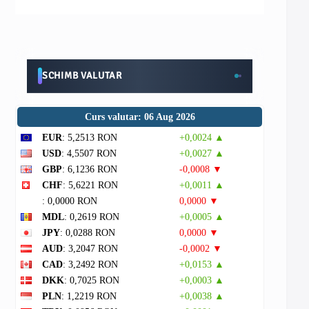
SCHIMB VALUTAR
Curs valutar: 06 Aug 2026
EUR
: 5,2513 RON
+0,0024 ▲
USD
: 4,5507 RON
+0,0027 ▲
GBP
: 6,1236 RON
-0,0008 ▼
CHF
: 5,6221 RON
+0,0011 ▲
: 0,0000 RON
0,0000 ▼
MDL
: 0,2619 RON
+0,0005 ▲
JPY
: 0,0288 RON
0,0000 ▼
AUD
: 3,2047 RON
-0,0002 ▼
CAD
: 3,2492 RON
+0,0153 ▲
DKK
: 0,7025 RON
+0,0003 ▲
PLN
: 1,2219 RON
+0,0038 ▲