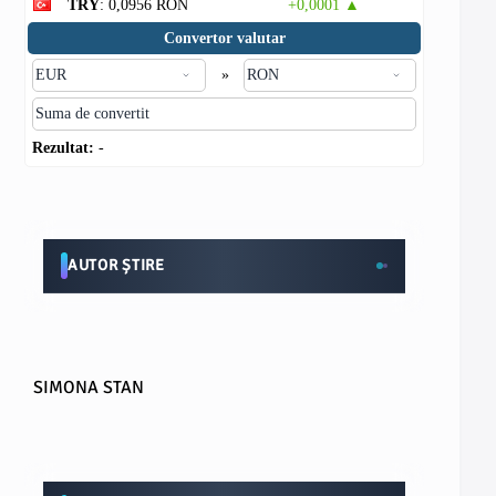
TRY
: 0,0956 RON
+0,0001 ▲
Convertor valutar
»
Rezultat:
-
AUTOR ȘTIRE
SIMONA STAN