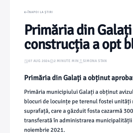
ÎNAPOI LA ȘTIRI
Primăria din Galați
construcția a opt b
07 AUG 2024
2 MINUTE MIN
SIMONA STAN
Primăria din Galați a obținut aproba
Primăria municipiului Galați a obținut aviz
blocuri de locuințe pe terenul fostei unități
suprafață, care a găzduit fosta cazarmă 3006
transferată în administrarea municipalității
noiembrie 2021.