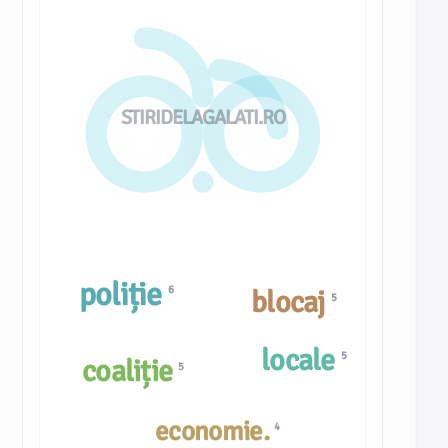
STIRIDELAGALATI.RO
poliție
6
blocaj
5
locale
5
coaliție
5
economie.
4