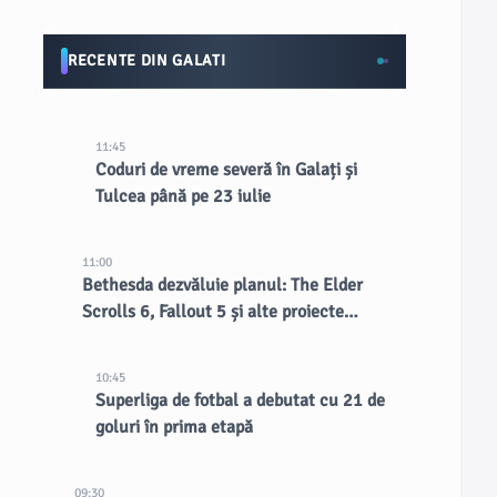
RECENTE DIN GALATI
11:45
Coduri de vreme severă în Galați și
Tulcea până pe 23 iulie
11:00
Bethesda dezvăluie planul: The Elder
Scrolls 6, Fallout 5 și alte proiecte
confirmate
10:45
Superliga de fotbal a debutat cu 21 de
goluri în prima etapă
09:30