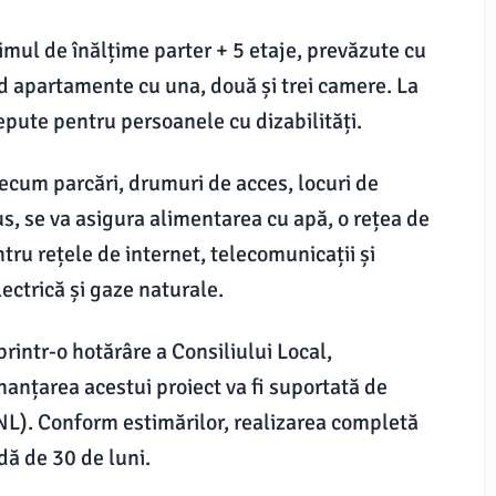
imul de înălțime parter + 5 etaje, prevăzute cu
nd apartamente cu una, două și trei camere. La
epute pentru persoanele cu dizabilități.
recum parcări, drumuri de acces, locuri de
plus, se va asigura alimentarea cu apă, o rețea de
tru rețele de internet, telecomunicații și
ectrică și gaze naturale.
printr-o hotărâre a Consiliului Local,
anțarea acestui proiect va fi suportată de
NL). Conform estimărilor, realizarea completă
adă de 30 de luni.