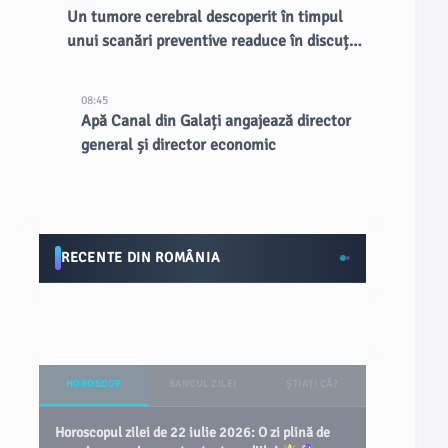
Un tumore cerebral descoperit în timpul
unui scanări preventive readuce în discuție
RMN-urile întregului corp
08:45
Apă Canal din Galați angajează director
general și director economic
RECENTE DIN ROMÂNIA
HOROSCOP
BANCUL ZILEI
ȘTIAȚI CĂ?
Horoscopul zilei de 22 iulie 2026: O zi plină de