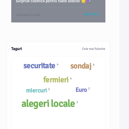
surprize cosmice pentru toate zodiile! 🌟🔮
VEZI TOT
2 săptămâni în urmă
Taguri
Cele mai folosite
securitate
sondaj
4
4
fermieri
4
Euro
miercuri
2
2
alegeri locale
7