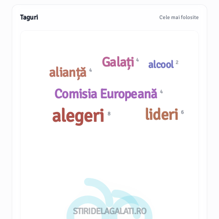
Taguri
Cele mai folosite
Galați
4
alcool
2
alianță
4
Comisia Europeană
4
alegeri
lideri
6
8
STIRIDELAGALATI.RO