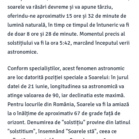
soarele va răsări devreme și va apune târziu,
oferindu-ne aproximativ 15 ore și 32 de minute de
lumină naturală, în timp ce timpul de întuneric va fi
de doar 8 ore și 28 de minute. Momentul precis al
solstițiului va fi la ora 5:42, marcând începutul verii
astronomice.
Conform specialiștilor, acest fenomen astronomic
are loc datorită poziției speciale a Soarelui: în jurul
datei de 21 iunie, longitudinea sa astronomică va
atinge valoarea de 90, iar declinatia este maximă.
Pentru locurile din România, Soarele va fi la amiază
la o înălțime de aproximativ 67 de grade față de
orizont. Denumirea de "solstițiu" provine din latinul
"solstitium", însemnând "Soarele stă", ceea ce