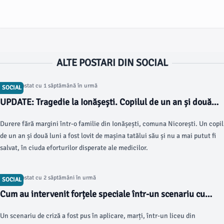
ALTE POSTARI DIN SOCIAL
Articol postat cu 1 săptămână în urmă
SOCIAL
UPDATE: Tragedie la Ionășești. Copilul de un an și două
luni lovit de mașina tatălui său a murit Scris de Beatrice
Durere fără margini într-o familie din Ionășești, comuna Nicorești. Un copil
Dumitriu Sâmbătă, 25 Iulie 2026 15:28
de un an și două luni a fost lovit de mașina tatălui său și nu a mai putut fi
salvat, în ciuda eforturilor disperate ale medicilor.
Articol postat cu 2 săptămâni în urmă
SOCIAL
Cum au intervenit forțele speciale într-un scenariu cu
ostatici din Galați Scris de Beatrice Dumitriu Miercuri, 22
Un scenariu de criză a fost pus în aplicare, marți, într-un liceu din
Iulie 2026 18:00