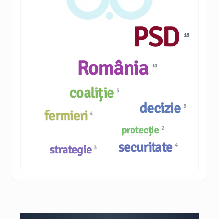
PSD
18
România
10
coaliție
5
decizie
5
fermieri
4
protecție
2
securitate
4
strategie
3