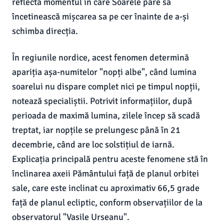
reflectă momentul în care Soarele pare să
încetinească mișcarea sa pe cer înainte de a-și
schimba direcția.
În regiunile nordice, acest fenomen determină
apariția așa-numitelor "nopți albe", când lumina
soarelui nu dispare complet nici pe timpul nopții,
notează specialiștii. Potrivit informațiilor, după
perioada de maximă lumina, zilele încep să scadă
treptat, iar nopțile se prelungesc până în 21
decembrie, când are loc solstițiul de iarnă.
Explicația principală pentru aceste fenomene stă în
înclinarea axeii Pământului față de planul orbitei
sale, care este inclinat cu aproximativ 66,5 grade
față de planul ecliptic, conform observațiilor de la
observatorul "Vasile Urseanu".