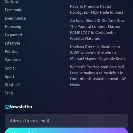
Cultura
Reds To Promote Héctor
Economie
Rodríguez - MLB Trade Rumors
Evenimente
An Ideal Blend Of Old And New:
Horoscop
The Panerai Luminor Marina
PAM01707 In Carbotech -
La povești
Fratello Watches
Lifestyle
Chelsea Green dedicates her
Politica
WWE women’s title win to
Michael Hayes - Cageside Seats
Sanatate
Women’s Professional Baseball
Social
League makes a rainy debut in
Sport
front of enthusiastic crowd - AP
Știați că
News
Tech
Newsletter