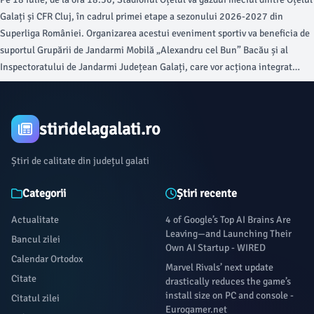
Galați și CFR Cluj, în cadrul primei etape a sezonului 2026-2027 din
Superliga României. Organizarea acestui eveniment sportiv va beneficia de
suportul Grupării de Jandarmi Mobilă „Alexandru cel Bun” Bacău și al
Inspectoratului de Jandarmi Județean Galați, care vor acționa integrat
pentru asigurarea ordinii publice, conform informațiilor oferite de viata-
libera.ro.
stiridelagalati.ro
Știri de calitate din județul galati
Categorii
Știri recente
Actualitate
4 of Google’s Top AI Brains Are
Leaving—and Launching Their
Bancul zilei
Own AI Startup - WIRED
Calendar Ortodox
Marvel Rivals’ next update
Citate
drastically reduces the game’s
install size on PC and console -
Citatul zilei
Eurogamer.net