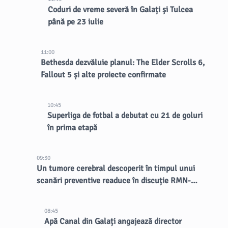
Coduri de vreme severă în Galați și Tulcea
până pe 23 iulie
11:00
Bethesda dezvăluie planul: The Elder Scrolls 6,
Fallout 5 și alte proiecte confirmate
10:45
Superliga de fotbal a debutat cu 21 de goluri
în prima etapă
09:30
Un tumore cerebral descoperit în timpul unui
scanări preventive readuce în discuție RMN-
urile întregului corp
08:45
Apă Canal din Galați angajează director