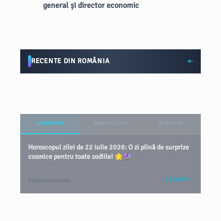
general și director economic
RECENTE DIN ROMÂNIA
HOROSCOP
BANCUL ZILEI
ȘTIAȚI CĂ?
Horoscopul zilei de 22 iulie 2026: O zi plină de surprize
cosmice pentru toate zodiile! 🌟🔮
VEZI TOT
2 săptămâni în urmă