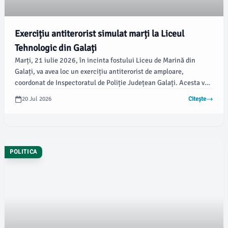
Exercițiu antiterorist simulat marți la Liceul
Tehnologic din Galați
Marți, 21 iulie 2026, în incinta fostului Liceu de Marină din
Galați, va avea loc un exercițiu antiterorist de amploare,
coordonat de Inspectoratul de Poliție Județean Galați. Acesta va
implica luarea de ostatici și simulări de atac terorist, fiind parte a
20 Jul 2026
Citește
acțiunii "LIVEX – ANTITERO 2026".
POLITICA