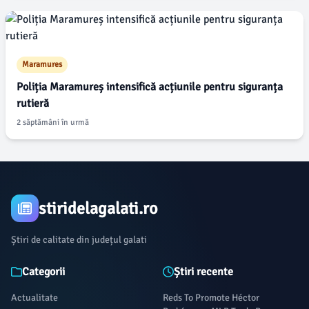
Maramures
Poliția Maramureș intensifică acțiunile pentru siguranța
rutieră
2 săptămâni în urmă
stiridelagalati.ro
Știri de calitate din județul galati
Categorii
Știri recente
Actualitate
Reds To Promote Héctor