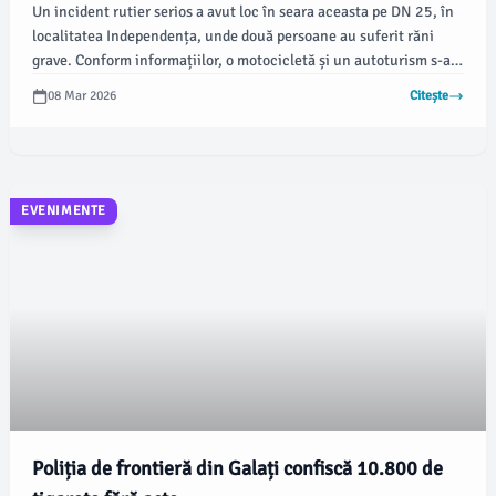
Un incident rutier serios a avut loc în seara aceasta pe DN 25, în
localitatea Independența, unde două persoane au suferit răni
grave. Conform informațiilor, o motocicletă și un autoturism s-au
ciocnit violent, provocând avarii semnificative atât vehiculului pe
08 Mar 2026
Citește
patru roți, cât și celui pe două roți.
EVENIMENTE
Poliția de frontieră din Galați confiscă 10.800 de