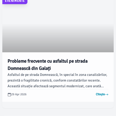
EVENIMENTE
Probleme frecvente cu asfaltul pe strada
Domnească din Galați
Asfaltul de pe strada Domnească, în special în zona canalizărilor,
prezintă o fragilitate cronică, conform constatărilor recente.
Această situație afectează segmentul modernizat, care arată
semne de surpare pentru a doua oară în acest an, arată viata-
29 Apr 2026
Citește
libera.ro.