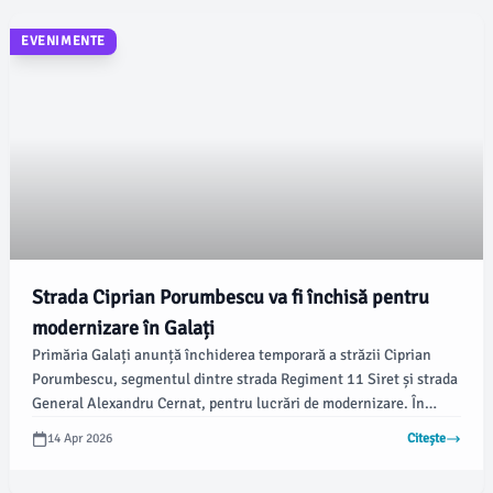
EVENIMENTE
Strada Ciprian Porumbescu va fi închisă pentru
modernizare în Galați
Primăria Galați anunță închiderea temporară a străzii Ciprian
Porumbescu, segmentul dintre strada Regiment 11 Siret și strada
General Alexandru Cernat, pentru lucrări de modernizare. În
perioada 15-17 aprilie, între orele 7:30 și 16:00, traficul rutier va
14 Apr 2026
Citește
fi restricționat.