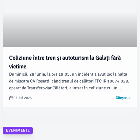
Coliziune între tren și autoturism la Galați fără
victime
Duminică, 28 iunie, la ora 19.05, un incident a avut loc la halta
de mișcare CA Rosetti, când trenul de călători TFC IR 10074 028,
operat de Transferoviar Călători, a intrat în coliziune cu un
autoturism la o trecere la nivel, conform informațiilor oferite de
07 Jul 2026
Citește
Sucursala Regională Căi Ferate (SRCF) Galați. Din fericire, nu au
fost înregistrate victime, ci doar pagube materiale.
EVENIMENTE