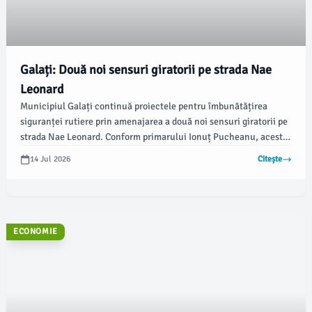
Galați: Două noi sensuri giratorii pe strada Nae
Leonard
Municipiul Galați continuă proiectele pentru îmbunătățirea
siguranței rutiere prin amenajarea a două noi sensuri giratorii pe
strada Nae Leonard. Conform primarului Ionuț Pucheanu, aceste
lucrări sunt parte dintr-un proiect mai amplu dedicat
14 Jul 2026
Citește
modernizării cartierului Aurel Vlaicu, scopul principal fiind
fluidizarea traficului.
ECONOMIE