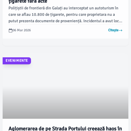
țigarete fără acte
Polițiștii de frontieră din Galați au interceptat un autoturism în
care se aflau 10.800 de țigarete, pentru care proprietara nu a
putut prezenta documente de proveniență. Incidentul a avut loc
joi, 5 martie, în apropierea unei piețe din oraș, conform viata-
06 Mar 2026
Citește
libera.ro.
EVENIMENTE
Aglomerarea de pe Strada Portului creează haos în