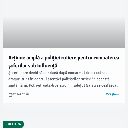
Acțiune amplă a poliției rutiere pentru combaterea
șoferilor sub influență
Șoferii care decid să conducă după consumul de alcool sau
droguri sunt în centrul atenției polițiștilor rutieri în această
săptămână. Potrivit viata-libera.ro, în județul Galați se desfășoară
o acțiune extinsă de control parte a unei operațiuni europene
07 Jul 2026
Citește
care își propune să combată una dintre cauzele principale ale
accidentelor grave de circulație.
POLITICA