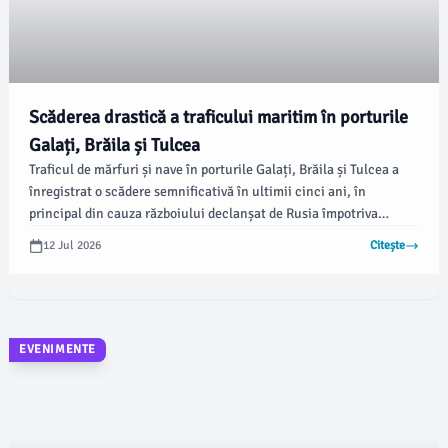
Scăderea drastică a traficului maritim în porturile
Galați, Brăila și Tulcea
Traficul de mărfuri și nave în porturile Galați, Brăila și Tulcea a
înregistrat o scădere semnificativă în ultimii cinci ani, în
principal din cauza războiului declanșat de Rusia împotriva
Ucrainei. Potrivit informațiilor difuzate de viata-libera.ro, portul
12 Jul 2026
Citește
Galați a fost afectat major și de prăbușirea aprovizionării cu
materii prime a Combinatului Liberty, care a scăzut de la 5-6
milioane de tone în 2022 la valori aproape nule în prezent.
EVENIMENTE