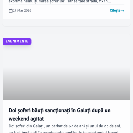
exprimă nemulțumirea șoferilor: "Iar se taie strada, fix în
intersecţia Gării cu Domnească, raiul şoferilor! Nu vă era dor de
17 Mar 2026
Citește
încă o stradă tăiată?".
EVENIMENTE
Doi șoferi băuți sancționați în Galați după un
weekend agitat
Doi șoferi din Galați, un bărbat de 67 de ani și unul de 23 de ani,
au fost implicați în evenimente neplăcute în weekendul trecut,