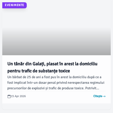
EVENIMENTE
Un tânăr din Galați, plasat în arest la domiciliu
pentru trafic de substanțe toxice
Un bărbat de 25 de ani a fost pus în arest la domiciliu după ce a
fost implicat într-un dosar penal privind nerespectarea regimului
precursorilor de explozivi și trafic de produse toxice. Potrivit
informațiilor furnizate de Inspectoratul Județean de Poliție
15 Apr 2026
Citește
Galați, perchezițiile au avut loc pe 8 aprilie în municipiul Galați.