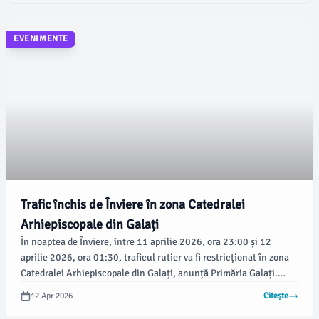
EVENIMENTE
Trafic închis de Înviere în zona Catedralei
Arhiepiscopale din Galați
În noaptea de Înviere, între 11 aprilie 2026, ora 23:00 și 12
aprilie 2026, ora 01:30, traficul rutier va fi restricționat în zona
Catedralei Arhiepiscopale din Galați, anunță Primăria Galați.
Autoritățile locale recomandă șoferilor să folosească o rută
12 Apr 2026
Citește
alternativă pentru a evita neplăcerile.