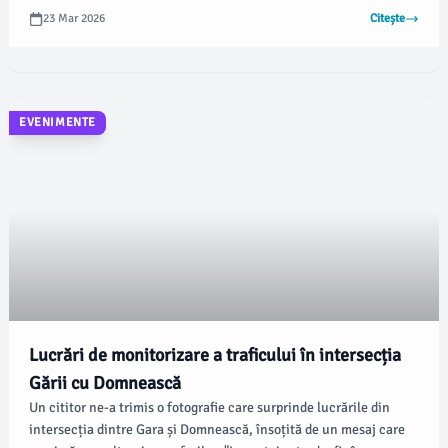
„Varianta de ocolire Galați”. Informația a fost publicată pe
23 Mar 2026
Citește
portalul oficial al CJ Galați.
EVENIMENTE
Lucrări de monitorizare a traficului în intersecția
Gării cu Domnească
Un cititor ne-a trimis o fotografie care surprinde lucrările din
intersecția dintre Gara și Domnească, însoțită de un mesaj care