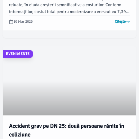
reluate, în ciuda creșterii semnificative a costurilor. Conform
informațiilor, costul total pentru modernizare a crescut cu 7,39
milioane de lei cu TVA pentru rețelele de apă și canalizare și cu
10 Mar 2026
Citește
2,87 milioane de lei pentru lucrările de drumuri.
EVENIMENTE
Accident grav pe DN 25: două persoane rănite în
coliziune