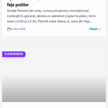
fața școlilor
Strada Portului din oraș, cunoscută pentru circulația mai
civilizată în general, devine un adevărat coșmar la prânz, între
orele 13:00 și 13:30. Potrivit viata-libera.ro, zona din fața
Liceului Tehnologic „General de Marină Nicolae Dumitrescu
04 Mar 2026
Citește
Maican” și a Colegiului Național „Vasile Alecsandri”, aflat în
modernizare, este foarte aglomerată în aceste momente.
EVENIMENTE