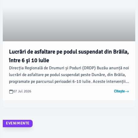
Lucrări de asfaltare pe podul suspendat din Brăila,
între 6 și 10 iulie
Direcția Regională de Drumuri și Poduri (DRDP) Buzău anunță noi
lucrări de asfaltare pe podul suspendat peste Dunăre, din Brăila,
programate pe parcursul perioadei 6-10 iulie. Aceste intervenții
sunt parte a unei acțiuni menite să îmbunătățească
07 Jul 2026
Citește
infrastructura rutieră din zonă.
EVENIMENTE