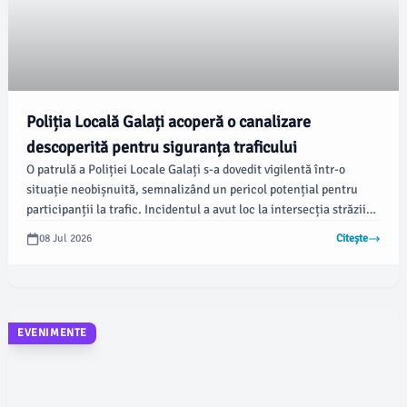
Poliția Locală Galați acoperă o canalizare
descoperită pentru siguranța traficului
O patrulă a Poliției Locale Galați s-a dovedit vigilentă într-o
situație neobișnuită, semnalizând un pericol potențial pentru
participanții la trafic. Incidentul a avut loc la intersecția străzii
Traian cu strada Rizer pe 6 iulie 2026, când agenții au observat o
08 Jul 2026
Citește
canalizare neacoperită.
EVENIMENTE