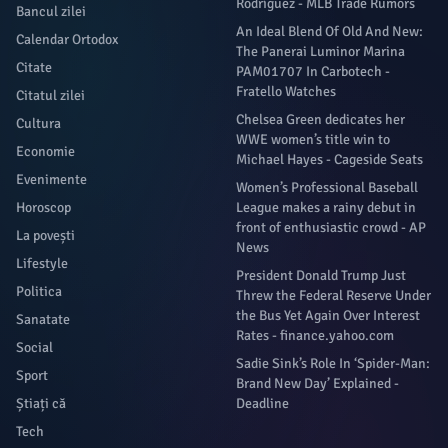
Rodríguez - MLB Trade Rumors
Bancul zilei
An Ideal Blend Of Old And New:
Calendar Ortodox
The Panerai Luminor Marina
Citate
PAM01707 In Carbotech -
Fratello Watches
Citatul zilei
Chelsea Green dedicates her
Cultura
WWE women’s title win to
Economie
Michael Hayes - Cageside Seats
Evenimente
Women’s Professional Baseball
Horoscop
League makes a rainy debut in
front of enthusiastic crowd - AP
La povești
News
Lifestyle
President Donald Trump Just
Politica
Threw the Federal Reserve Under
the Bus Yet Again Over Interest
Sanatate
Rates - finance.yahoo.com
Social
Sadie Sink’s Role In ‘Spider-Man:
Sport
Brand New Day’ Explained -
Știați că
Deadline
Tech