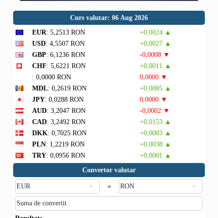
Curs valutar: 06 Aug 2026
EUR
: 5,2513 RON
+0,0024 ▲
USD
: 4,5507 RON
+0,0027 ▲
GBP
: 6,1236 RON
-0,0008 ▼
CHF
: 5,6221 RON
+0,0011 ▲
: 0,0000 RON
0,0000 ▼
MDL
: 0,2619 RON
+0,0005 ▲
JPY
: 0,0288 RON
0,0000 ▼
AUD
: 3,2047 RON
-0,0002 ▼
CAD
: 3,2492 RON
+0,0153 ▲
DKK
: 0,7025 RON
+0,0003 ▲
PLN
: 1,2219 RON
+0,0038 ▲
TRY
: 0,0956 RON
+0,0001 ▲
Convertor valutar
»