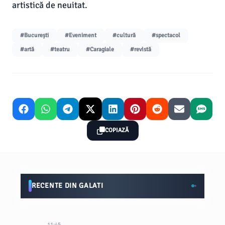
artistică de neuitat.
#București
#Eveniment
#cultură
#spectacol
#artă
#teatru
#Caragiale
#revistă
COPIAZĂ
RECENTE DIN GALATI
11:45