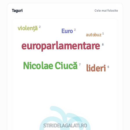
Taguri
Cele mai folosite
violență
2
Euro
2
1
autobuz
europarlamentare
8
Nicolae Ciucă
7
lideri
6
STIRIDELAGALATI.RO