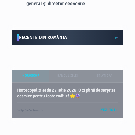
general și director economic
RECENTE DIN ROMÂNIA
HOROSCOP
BANCUL ZILEI
ȘTIAȚI CĂ?
Horoscopul zilei de 22 iulie 2026: O zi plină de surprize
cosmice pentru toate zodiile! 🌟🔮
VEZI TOT
2 săptămâni în urmă