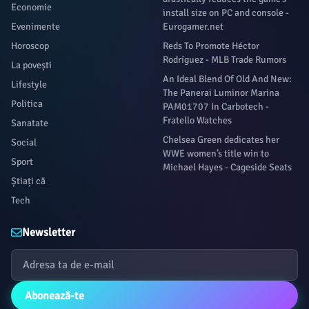
Economie
install size on PC and console -
Evenimente
Eurogamer.net
Horoscop
Reds To Promote Héctor
Rodríguez - MLB Trade Rumors
La povești
An Ideal Blend Of Old And New:
Lifestyle
The Panerai Luminor Marina
Politica
PAM01707 In Carbotech -
Fratello Watches
Sanatate
Chelsea Green dedicates her
Social
WWE women’s title win to
Sport
Michael Hayes - Cageside Seats
Știați că
Tech
Newsletter
Abonează-te