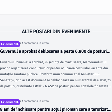
ALTE POSTARI DIN EVENIMENTE
Articol postat cu 1 săptămână în urmă
EVENIMENTE
Guvernul a aprobat deblocarea a peste 6.800 de posturi
din sistemul public de sănătate Scris de Cristinel Luca
Guvernul României a aprobat, în ședința de marți seară, Memorandumul
Miercuri, 29 Iulie 2026 07:30
privind organizarea concursurilor pentru ocuparea posturilor vacante din
unitățile sanitare publice. Conform unui comunicat al Ministerului
Sănătății, prin acest document se deblochează un număr total de 6.850,75
de posturi, distribuite astfel: - 6.452 de posturi pentru spitalele finanțate
din Fondul Național Unic de Asigurări Sociale de Sănătate (FNUASS); -
398,75 de posturi pentru Serviciile de Ambulanță Județene (SAJ).
Articol postat cu 1 săptămână în urmă
EVENIMENTE
8 ani de închisoare pentru soțul piroman care a terorizat