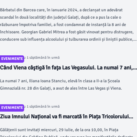
două localități. Mașini lovite și incendiate după un conflict
Bărbatul din Barcea care, în ianuarie 2024, a declanșat un adevărat
în familie Scris de Beatrice Dumitriu Miercuri, 29 Iulie
scandal în două localități din județul Galați, după ce a pus la cale o
2026 00:00
răzbunare împotriva familiei, a fost condamnat de instanță la 8 ani de
închisoare. Georgian Gabriel Mitrea a fost găsit vinovat pentru distrugere,
conducere sub influența alcoolului și tulburarea ordinii și liniștii publice,
după o serie de fapte care au lăsat în urmă mașini distruse, incendii și
teroare.
Articol postat cu 1 săptămână în urmă
EVENIMENTE
Când Viena câştigă în faţa Las Vegasului. La numai 7 ani,
gălăţeanca Iliana Ioana Stanciu cucereşte lumea cu
La numai 7 ani, Iliana Ioana Stanciu, elevă în clasa a II-a la Școala
acorduri de pian Scris de Anca Melinte Marți, 28 Iulie
Gimnazială nr. 28 din Galați, a avut de ales între Las Vegas şi Viena.
2026 21:32
Articol postat cu 1 săptămână în urmă
EVENIMENTE
Ziua Imnului Național va fi marcată în Piața Tricolorului
din Galați Scris de Beatrice Dumitriu Marți, 28 Iulie 2026
Gălățenii sunt invitați miercuri, 29 iulie, de la ora 10,00, în Piața
18:00