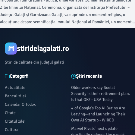
Tricolorului din Grădina Publică, unde vor avea loc manifestările dedicate
Zilei Imnului Național. Ceremonia, organizată de Instituția Prefectului –
Județul Galați și Garnizoana Galați, va cuprinde un moment religios, o
alocuțiune despre semnificația Imnului Național al României, un moment
artistic, intonarea imnului și defilarea Detașamentului de Onoare.
stiridelagalati.ro
Știri de calitate din județul galati
Categorii
Știri recente
Actualitate
Older workers say Social
Security is their retirement plan.
Bancul zilei
Is that OK? - USA Today
Calendar Ortodox
4 of Google’s Top AI Brains Are
Citate
Leaving—and Launching Their
Own AI Startup - WIRED
Citatul zilei
Marvel Rivals’ next update
Cultura
drastically reduces the game’s