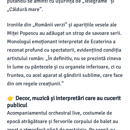
putându-se aminti cu ușurință de „Telegrame” și
„Căldură mare”.
Ironiile din „Românii verzi” și aparițiile vesele ale
Miței Popescu au adăugat un strop de savoare serii.
Monologul emoționant interpretat de Ecaterina a
rezonat profund cu spectatorii, evidențiind condiția
artistului român: „În definitiv, nu se prezintă cineva
în lume cu pântecele și cu organele inferioare, ci cu
fruntea, cu acel aparat al gândirii sublime, care face
din om regele creațiunii.”
👉 Decor, muzică și interpretări care au cucerit
publicul
Acompaniamentul orchestral live, costumele de
epocă atrăgătoare și fervorile corpului de balet au
creat o atmosferă plină de nostalgie. Pe scenă au