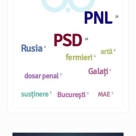
PNL
18
PSD
18
Rusia
6
artă
3
fermieri
4
Galați
4
dosar penal
3
susținere
București
MAE
3
2
3