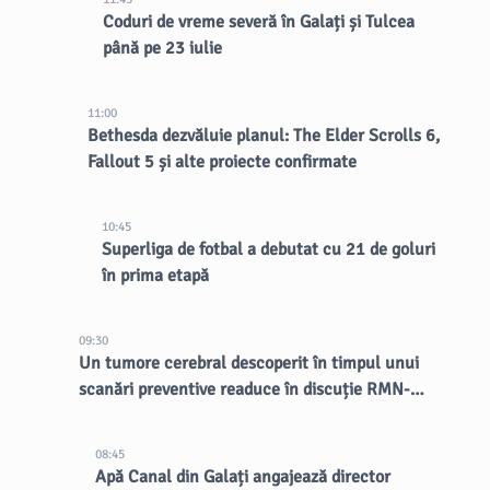
Coduri de vreme severă în Galați și Tulcea
până pe 23 iulie
11:00
Bethesda dezvăluie planul: The Elder Scrolls 6,
Fallout 5 și alte proiecte confirmate
10:45
Superliga de fotbal a debutat cu 21 de goluri
în prima etapă
09:30
Un tumore cerebral descoperit în timpul unui
scanări preventive readuce în discuție RMN-
urile întregului corp
08:45
Apă Canal din Galați angajează director