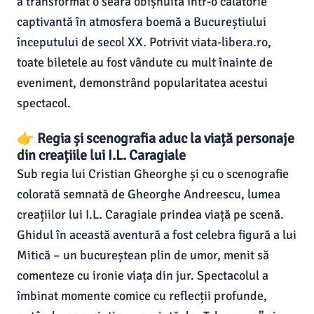
a transformat o seară obișnuită într-o călătorie
captivantă în atmosfera boemă a Bucureștiului
începutului de secol XX. Potrivit viata-libera.ro,
toate biletele au fost vândute cu mult înainte de
eveniment, demonstrând popularitatea acestui
spectacol.
👉 Regia și scenografia aduc la viață personaje
din creațiile lui I.L. Caragiale
Sub regia lui Cristian Gheorghe și cu o scenografie
colorată semnată de Gheorghe Andreescu, lumea
creațiilor lui I.L. Caragiale prindea viață pe scenă.
Ghidul în această aventură a fost celebra figură a lui
Mitică – un bucureștean plin de umor, menit să
comenteze cu ironie viața din jur. Spectacolul a
îmbinat momente comice cu reflecții profunde,