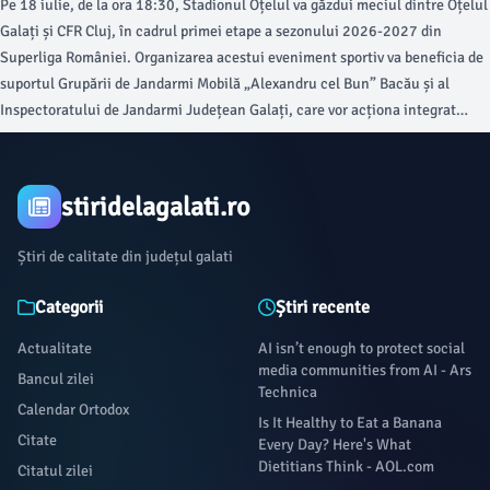
Pe 18 iulie, de la ora 18:30, Stadionul Oțelul va găzdui meciul dintre Oțelul
Galați și CFR Cluj, în cadrul primei etape a sezonului 2026-2027 din
Superliga României. Organizarea acestui eveniment sportiv va beneficia de
suportul Grupării de Jandarmi Mobilă „Alexandru cel Bun” Bacău și al
Inspectoratului de Jandarmi Județean Galați, care vor acționa integrat
pentru asigurarea ordinii publice, conform informațiilor oferite de viata-
libera.ro.
stiridelagalati.ro
Știri de calitate din județul galati
Categorii
Știri recente
Actualitate
AI isn’t enough to protect social
media communities from AI - Ars
Bancul zilei
Technica
Calendar Ortodox
Is It Healthy to Eat a Banana
Citate
Every Day? Here's What
Dietitians Think - AOL.com
Citatul zilei