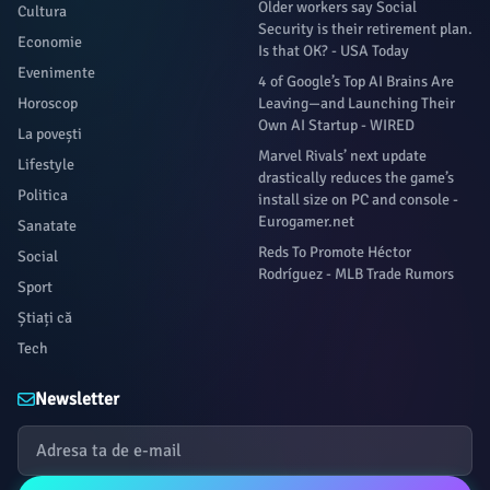
Older workers say Social
Cultura
Security is their retirement plan.
Economie
Is that OK? - USA Today
Evenimente
4 of Google’s Top AI Brains Are
Horoscop
Leaving—and Launching Their
Own AI Startup - WIRED
La povești
Marvel Rivals’ next update
Lifestyle
drastically reduces the game’s
Politica
install size on PC and console -
Eurogamer.net
Sanatate
Reds To Promote Héctor
Social
Rodríguez - MLB Trade Rumors
Sport
Știați că
Tech
Newsletter