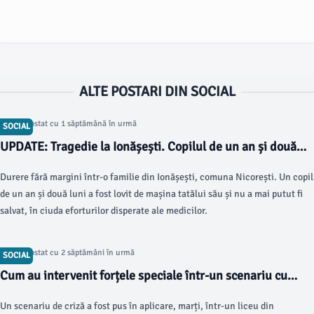
ALTE POSTARI DIN SOCIAL
Articol postat cu 1 săptămână în urmă
SOCIAL
UPDATE: Tragedie la Ionășești. Copilul de un an și două
luni lovit de mașina tatălui său a murit Scris de Beatrice
Durere fără margini într-o familie din Ionășești, comuna Nicorești. Un copil
Dumitriu Sâmbătă, 25 Iulie 2026 15:28
de un an și două luni a fost lovit de mașina tatălui său și nu a mai putut fi
salvat, în ciuda eforturilor disperate ale medicilor.
Articol postat cu 2 săptămâni în urmă
SOCIAL
Cum au intervenit forțele speciale într-un scenariu cu
ostatici din Galați Scris de Beatrice Dumitriu Miercuri, 22
Un scenariu de criză a fost pus în aplicare, marți, într-un liceu din
Iulie 2026 18:00