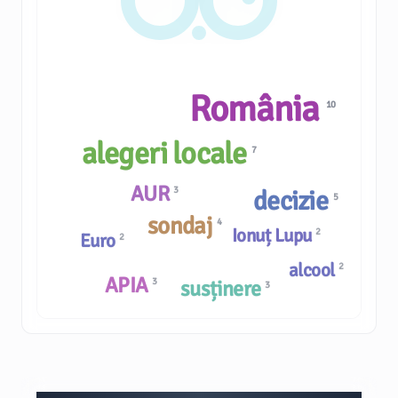
România
10
alegeri locale
7
AUR
3
decizie
5
sondaj
4
Ionuț Lupu
2
Euro
2
alcool
2
APIA
3
susținere
3