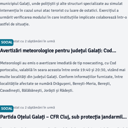
municipiul Galați, unde polițiștii și alte structuri specializate au simulat
intervenția în cazul unui atac terorist cu luare de ostatici. Exercițiul a
urmărit verificarea modului în care instituțiile implicate colaborează într-o
astfel de situație.
Articol postat cu 2 săptămâni în urmă
SOCIAL
Avertizări meteorologice pentru județul Galați: Cod
portocaliu și galben
Meteorologii au emis o avertizare imediată de tip nowcasting, cu Cod
portocaliu, valabilă în seara aceasta între orele 19:40 și 20:30, vizând mai
multe localități din județul Galați. Conform informațiilor furnizate, între
localitățile afectate se numără Drăgușeni, Berești-Meria, Berești,
Cavadinești, Bălăbănești, Jorăști și Rădești.
Articol postat cu 2 săptămâni în urmă
SOCIAL
Partida Oțelul Galați – CFR Cluj, sub protecția jandarmilor
pe Stadionul Oțelul