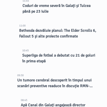
11:45
Coduri de vreme severă în Galați și Tulcea
până pe 23 iulie
11:00
Bethesda dezvăluie planul: The Elder Scrolls 6,
Fallout 5 și alte proiecte confirmate
10:45
Superliga de fotbal a debutat cu 21 de goluri
în prima etapă
09:30
Un tumore cerebral descoperit în timpul unui
scanări preventive readuce în discuție RMN-
urile întregului corp
08:45
Apă Canal din Galați angajează director