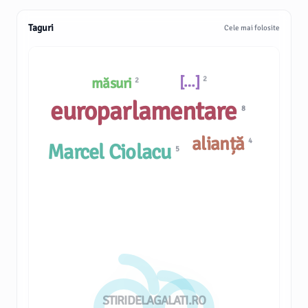
Taguri
Cele mai folosite
[…]
măsuri
2
2
europarlamentare
8
alianță
4
Marcel Ciolacu
5
STIRIDELAGALATI.RO