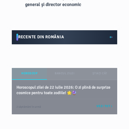
general și director economic
RECENTE DIN ROMÂNIA
HOROSCOP
BANCUL ZILEI
ȘTIAȚI CĂ?
Horoscopul zilei de 22 iulie 2026: O zi plină de surprize
cosmice pentru toate zodiile! 🌟🔮
VEZI TOT
2 săptămâni în urmă