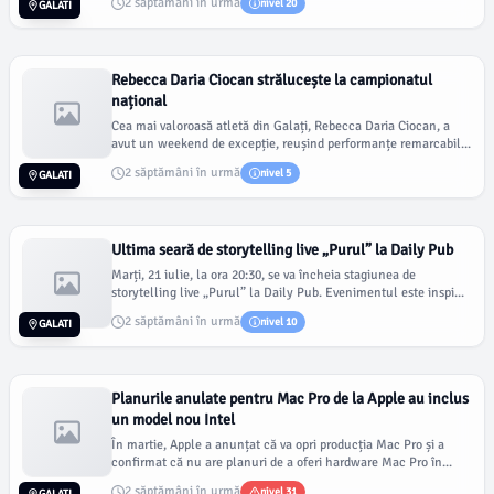
2 săptămâni în urmă
nivel 20
GALATI
Rebecca Daria Ciocan strălucește la campionatul
național
Cea mai valoroasă atletă din Galați, Rebecca Daria Ciocan, a
avut un weekend de excepție, reușind performanțe remarcabil...
2 săptămâni în urmă
nivel 5
GALATI
Ultima seară de storytelling live „Purul” la Daily Pub
Marți, 21 iulie, la ora 20:30, se va încheia stagiunea de
storytelling live „Purul” la Daily Pub. Evenimentul este inspi...
2 săptămâni în urmă
nivel 10
GALATI
Planurile anulate pentru Mac Pro de la Apple au inclus
un model nou Intel
În martie, Apple a anunțat că va opri producția Mac Pro și a
confirmat că nu are planuri de a oferi hardware Mac Pro în...
2 săptămâni în urmă
nivel 31
GALATI