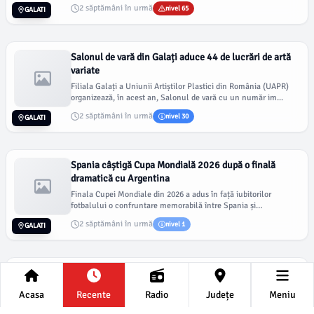
2 săptămâni în urmă
nivel 65
GALATI
Salonul de vară din Galați aduce 44 de lucrări de artă
variate
Filiala Galați a Uniunii Artiștilor Plastici din România (UAPR)
organizează, în acest an, Salonul de vară cu un număr im...
2 săptămâni în urmă
nivel 30
GALATI
Spania câștigă Cupa Mondială 2026 după o finală
dramatică cu Argentina
Finala Cupei Mondiale din 2026 a adus în față iubitorilor
fotbalului o confruntare memorabilă între Spania și
Argentina,...
2 săptămâni în urmă
nivel 1
GALATI
Echipele din Liga a III-a din Galați încep pregătirile de
vară
Acasa
Recente
Radio
Județe
Meniu
Echipele gălățene din Liga a III-a s-au mobilizat pentru
pregătirile de vară, prima reluare având loc la echipa secundă...