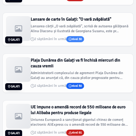
Lansare de carte în Galați: "O vară zvăpăiată"
Lansarea cărții „O vară zvăpăiată”, scrisă de autoarea gălățeană
Alina Diaconu și ilustrată de Georgiana Susanu, este pr...
2 săptămâni în urmă
nivel 30
GALATI
Plaja Dunărea din Galați va fi închisă miercuri din
cauza vremii
Administratorii complexului de agrement Plaja Dunărea din
Galați au anunțat că, din cauza ploilor prognozate pentru
mâin...
2 săptămâni în urmă
nivel 50
GALATI
UE impune o amendă record de 550 milioane de euro
lui Alibaba pentru produse ilegale
Uniunea Europeană a sancționat gigantul chinez de comerț
electronic AliExpress cu o amendă record de 550 milioane de
eur...
2 săptămâni în urmă
nivel 61
GALATI