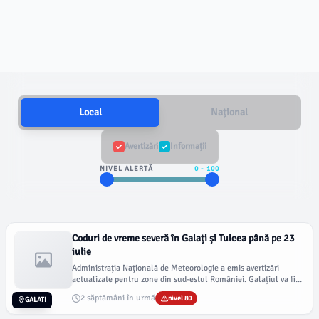
Local
Național
Avertizări
Informații
NIVEL ALERTĂ
0
-
100
Coduri de vreme severă în Galați și Tulcea până pe 23
iulie
Administrația Națională de Meteorologie a emis avertizări
actualizate pentru zone din sud-estul României. Galațiul va fi...
2 săptămâni în urmă
nivel 80
GALATI