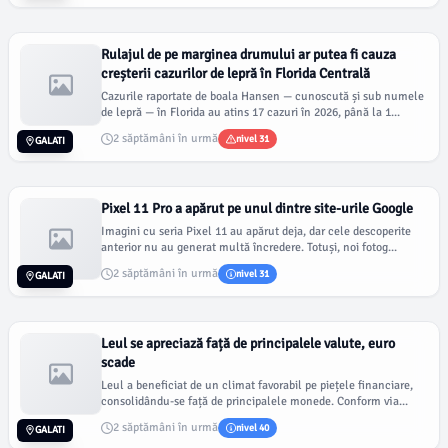
Rulajul de pe marginea drumului ar putea fi cauza
creșterii cazurilor de lepră în Florida Centrală
Cazurile raportate de boala Hansen — cunoscută și sub numele
de lepră — în Florida au atins 17 cazuri în 2026, până la 1...
2 săptămâni în urmă
nivel 31
GALATI
Pixel 11 Pro a apărut pe unul dintre site-urile Google
Imagini cu seria Pixel 11 au apărut deja, dar cele descoperite
anterior nu au generat multă încredere. Totuși, noi fotog...
2 săptămâni în urmă
nivel 31
GALATI
Leul se apreciază față de principalele valute, euro
scade
Leul a beneficiat de un climat favorabil pe piețele financiare,
consolidându-se față de principalele monede. Conform via...
2 săptămâni în urmă
nivel 40
GALATI