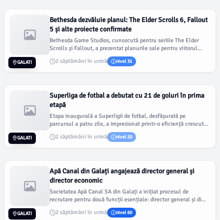
Bethesda dezvăluie planul: The Elder Scrolls 6, Fallout
5 și alte proiecte confirmate
Bethesda Game Studios, cunoscută pentru seriile The Elder
Scrolls și Fallout, a prezentat planurile sale pentru viitorul...
2 săptămâni în urmă
nivel 31
GALATI
Superliga de fotbal a debutat cu 21 de goluri în prima
etapă
Etapa inaugurală a Superligii de fotbal, desfășurată pe
parcursul a patru zile, a impresionat printr-o eficiență crescut...
2 săptămâni în urmă
nivel 20
GALATI
Apă Canal din Galați angajează director general și
director economic
Societatea Apă Canal SA din Galați a inițiat procesul de
recrutare pentru două funcții esențiale: director general și di...
2 săptămâni în urmă
nivel 60
GALATI