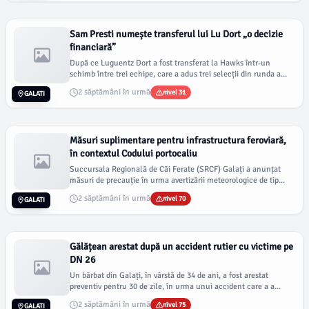
Sam Presti numește transferul lui Lu Dort „o decizie
financiară”
După ce Luguentz Dort a fost transferat la Hawks într-un
schimb între trei echipe, care a adus trei selecții din runda a...
2 săptămâni în urmă
nivel 31
GALATI
Măsuri suplimentare pentru infrastructura feroviară,
în contextul Codului portocaliu
Succursala Regională de Căi Ferate (SRCF) Galați a anunțat
măsuri de precauție în urma avertizării meteorologice de tip...
2 săptămâni în urmă
nivel 70
GALATI
Gălățean arestat după un accident rutier cu victime pe
DN 26
Un bărbat din Galați, în vârstă de 34 de ani, a fost arestat
preventiv pentru 30 de zile, în urma unui accident care a a...
2 săptămâni în urmă
nivel 75
GALATI