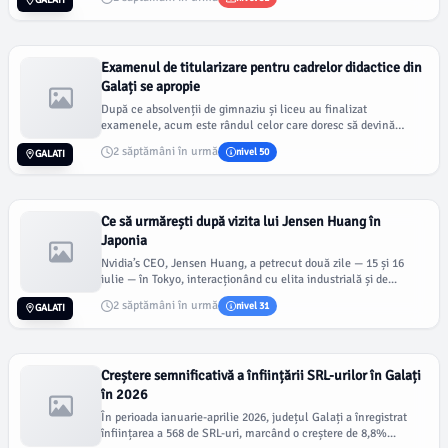
Examenul de titularizare pentru cadrelor didactice din
Galați se apropie
După ce absolvenții de gimnaziu și liceu au finalizat
examenele, acum este rândul celor care doresc să devină
profesori...
2 săptămâni în urmă
nivel 50
GALATI
Ce să urmărești după vizita lui Jensen Huang în
Japonia
Nvidia’s CEO, Jensen Huang, a petrecut două zile — 15 și 16
iulie — în Tokyo, interacționând cu elita industrială și de...
2 săptămâni în urmă
nivel 31
GALATI
Creștere semnificativă a înființării SRL-urilor în Galați
în 2026
În perioada ianuarie-aprilie 2026, județul Galați a înregistrat
înființarea a 568 de SRL-uri, marcând o creștere de 8,8%...