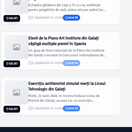
Echipele gălățene din Liga a III-a s-au mobilizat
pentru pregătirile de vară, prima reluare având loc
la echipa secundă...
2 săptămâni în urmă
nivel 50
GALATI
Elevii de la Piano Art Institute din Galați
câștigă multiple premii în Spania
Un grup de tineri talentați de la Piano Art Institute
din Galați a excelat la Concursul Internațional de
Pian „Sant Joan...
2 săptămâni în urmă
nivel 20
GALATI
Exercițiu antiterorist simulat marți la Liceul
Tehnologic din Galați
Marți, 21 iulie 2026, în incinta fostului Liceu de
Marină din Galați, va avea loc un exercițiu
antiterorist de amploare,...
2 săptămâni în urmă
nivel 25
GALATI