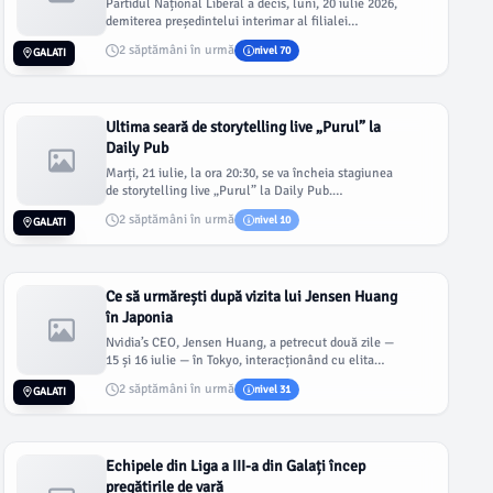
Partidul Național Liberal a decis, luni, 20 iulie 2026,
demiterea președintelui interimar al filialei
județene Galați, G...
2 săptămâni în urmă
nivel 70
GALATI
Ultima seară de storytelling live „Purul” la
Daily Pub
Marți, 21 iulie, la ora 20:30, se va încheia stagiunea
de storytelling live „Purul” la Daily Pub.
Evenimentul este inspi...
2 săptămâni în urmă
nivel 10
GALATI
Ce să urmărești după vizita lui Jensen Huang
în Japonia
Nvidia’s CEO, Jensen Huang, a petrecut două zile —
15 și 16 iulie — în Tokyo, interacționând cu elita
industrială și de...
2 săptămâni în urmă
nivel 31
GALATI
Echipele din Liga a III-a din Galați încep
pregătirile de vară