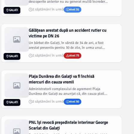
descoperite anterior nu au generat multă încredere.
Totuși, noi fotog...
2 săptămâni în urmă
nivel 31
GALATI
Gălățean arestat după un accident rutier cu
victime pe DN 26
Un bărbat din Galați, în vârstă de 34 de ani, a fost
arestat preventiv pentru 30 de zile, în urma unui
accident care a a...
2 săptămâni în urmă
nivel 75
GALATI
Plaja Dunărea din Galați va fi închisă
miercuri din cauza vremii
Administratorii complexului de agrement Plaja
Dunărea din Galați au anunțat că, din cauza ploilor
prognozate pentru mâin...
2 săptămâni în urmă
nivel 50
GALATI
PNL își revocă președintele interimar George
Scarlat din Galați