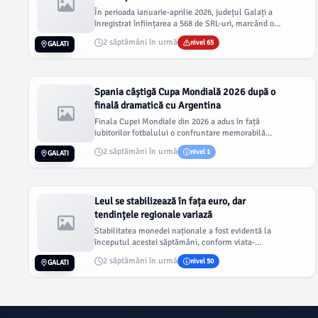
În perioada ianuarie-aprilie 2026, județul Galați a
înregistrat înființarea a 568 de SRL-uri, marcând o
creștere de 8,8%...
2 săptămâni în urmă
nivel 65
GALATI
Spania câștigă Cupa Mondială 2026 după o
finală dramatică cu Argentina
Finala Cupei Mondiale din 2026 a adus în față
iubitorilor fotbalului o confruntare memorabilă
între Spania și Argentina,...
2 săptămâni în urmă
nivel 1
GALATI
Leul se stabilizează în fața euro, dar
tendințele regionale variază
Stabilitatea monedei naționale a fost evidentă la
începutul acestei săptămâni, conform viata-
libera.ro, în contextul în...
2 săptămâni în urmă
nivel 50
GALATI