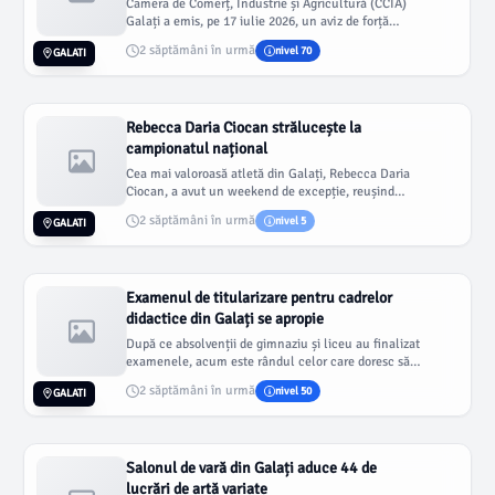
Camera de Comerț, Industrie și Agricultură (CCIA)
Galați a emis, pe 17 iulie 2026, un aviz de forță
majoră pentru Admini...
2 săptămâni în urmă
nivel 70
GALATI
Rebecca Daria Ciocan strălucește la
campionatul național
Cea mai valoroasă atletă din Galați, Rebecca Daria
Ciocan, a avut un weekend de excepție, reușind
performanțe remarcabil...
2 săptămâni în urmă
nivel 5
GALATI
Examenul de titularizare pentru cadrelor
didactice din Galați se apropie
După ce absolvenții de gimnaziu și liceu au finalizat
examenele, acum este rândul celor care doresc să
devină profesori...
2 săptămâni în urmă
nivel 50
GALATI
Salonul de vară din Galați aduce 44 de
lucrări de artă variate