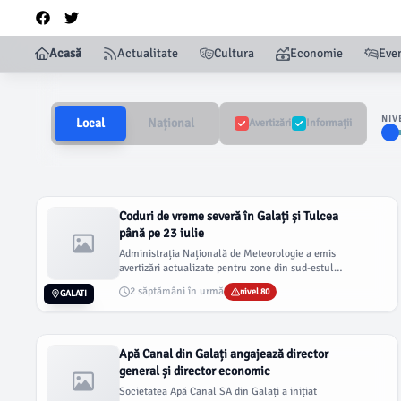
Acasă
Actualitate
Cultura
Economie
Eve
NIV
Local
Național
Avertizări
Informații
Coduri de vreme severă în Galați și Tulcea
până pe 23 iulie
Administrația Națională de Meteorologie a emis
avertizări actualizate pentru zone din sud-estul
României. Galațiul va fi...
2 săptămâni în urmă
nivel 80
GALATI
Apă Canal din Galați angajează director
general și director economic
Societatea Apă Canal SA din Galați a inițiat