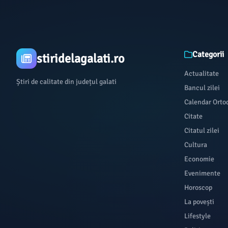
Categorii
stiridelagalati.ro
Actualitate
Știri de calitate din județul galati
Bancul zilei
Calendar Orto
Citate
Citatul zilei
Cultura
Economie
Evenimente
Horoscop
La povești
Lifestyle