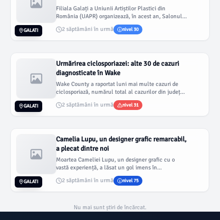
Filiala Galați a Uniunii Artiștilor Plastici din
România (UAPR) organizează, în acest an, Salonul
de vară cu un număr im...
2 săptămâni în urmă
nivel 30
GALATI
Urmărirea ciclosporiazei: alte 30 de cazuri
diagnosticate în Wake
Wake County a raportat luni mai multe cazuri de
ciclosporiază, numărul total al cazurilor din județ
fiind de 295. Depart...
2 săptămâni în urmă
nivel 31
GALATI
Camelia Lupu, un designer grafic remarcabil,
a plecat dintre noi
Moartea Cameliei Lupu, un designer grafic cu o
vastă experiență, a lăsat un gol imens în
comunitatea artistică din Galaț...
2 săptămâni în urmă
nivel 75
GALATI
Nu mai sunt știri de încărcat.