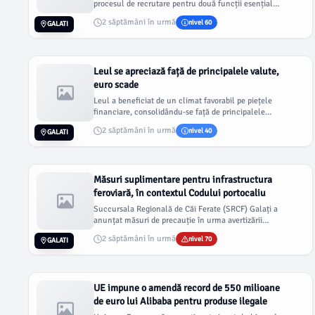
procesul de recrutare pentru două funcții esențiale:
director general și di...
2 săptămâni în urmă
nivel 60
GALATI
Leul se apreciază față de principalele valute,
euro scade
Leul a beneficiat de un climat favorabil pe piețele
financiare, consolidându-se față de principalele
monede. Conform via...
2 săptămâni în urmă
nivel 40
GALATI
Măsuri suplimentare pentru infrastructura
feroviară, în contextul Codului portocaliu
Succursala Regională de Căi Ferate (SRCF) Galați a
anunțat măsuri de precauție în urma avertizării
meteorologice de tip...
2 săptămâni în urmă
nivel 70
GALATI
UE impune o amendă record de 550 milioane
de euro lui Alibaba pentru produse ilegale