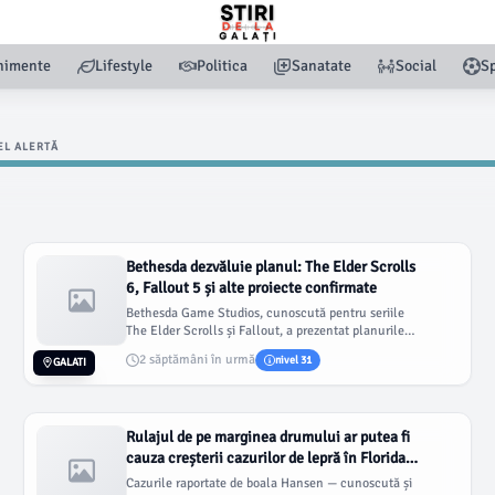
nimente
Lifestyle
Politica
Sanatate
Social
Sp
EL ALERTĂ
Bethesda dezvăluie planul: The Elder Scrolls
6, Fallout 5 și alte proiecte confirmate
Bethesda Game Studios, cunoscută pentru seriile
The Elder Scrolls și Fallout, a prezentat planurile
sale pentru viitorul...
2 săptămâni în urmă
nivel 31
GALATI
Rulajul de pe marginea drumului ar putea fi
cauza creșterii cazurilor de lepră în Florida
Centrală
Cazurile raportate de boala Hansen — cunoscută și