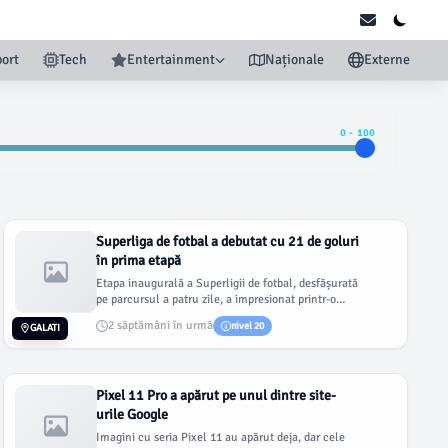
ort
Tech
Entertainment
Naționale
Externe
0
-
100
Superliga de fotbal a debutat cu 21 de goluri
în prima etapă
Etapa inaugurală a Superligii de fotbal, desfășurată
pe parcursul a patru zile, a impresionat printr-o
eficiență crescut...
2 săptămâni în urmă
nivel 20
GALATI
Pixel 11 Pro a apărut pe unul dintre site-
urile Google
Imagini cu seria Pixel 11 au apărut deja, dar cele