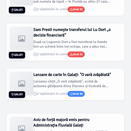
sub numele de lepră — în Florida au atins 17 cazuri
în 2026, până la 1...
2 săptămâni în urmă
nivel 31
GALATI
Sam Presti numește transferul lui Lu Dort „o
decizie financiară”
După ce Luguentz Dort a fost transferat la Hawks
într-un schimb între trei echipe, care a adus trei
selecții din runda a...
2 săptămâni în urmă
nivel 31
GALATI
Lansare de carte în Galați: "O vară zvăpăiată"
Lansarea cărții „O vară zvăpăiată”, scrisă de
autoarea gălățeană Alina Diaconu și ilustrată de
Georgiana Susanu, este pr...
2 săptămâni în urmă
nivel 30
GALATI
Aviz de forță majoră emis pentru
Administrația Fluvială Galați