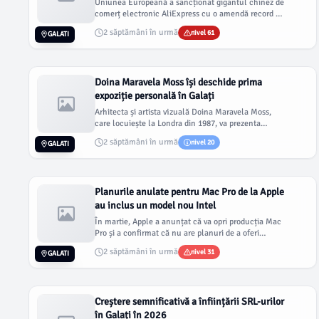
Uniunea Europeană a sancționat gigantul chinez de
comerț electronic AliExpress cu o amendă record de
550 milioane de eur...
2 săptămâni în urmă
nivel 61
GALATI
Doina Maravela Moss își deschide prima
expoziție personală în Galați
Arhitecta și artista vizuală Doina Maravela Moss,
care locuiește la Londra din 1987, va prezenta
pentru prima dată o exp...
2 săptămâni în urmă
nivel 20
GALATI
Planurile anulate pentru Mac Pro de la Apple
au inclus un model nou Intel
În martie, Apple a anunțat că va opri producția Mac
Pro și a confirmat că nu are planuri de a oferi
hardware Mac Pro în...
2 săptămâni în urmă
nivel 31
GALATI
Creștere semnificativă a înființării SRL-urilor
în Galați în 2026