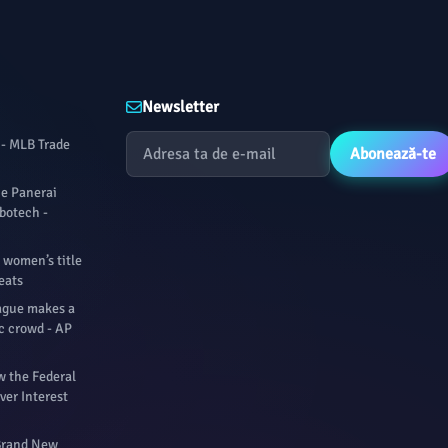
Newsletter
 - MLB Trade
Abonează-te
he Panerai
botech -
women’s title
eats
ague makes a
ic crowd - AP
w the Federal
ver Interest
 Brand New