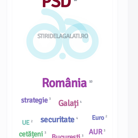
PSD
STIRIDELAGALATI.RO
România
10
strategie
3
Galați
4
Euro
2
securitate
4
UE
2
AUR
3
cetățeni
3
București
3