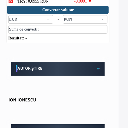
TRY
: 0,0955 RON
-0,0001 ▼
Convertor valutar
»
Rezultat:
-
AUTOR ȘTIRE
ION IONESCU