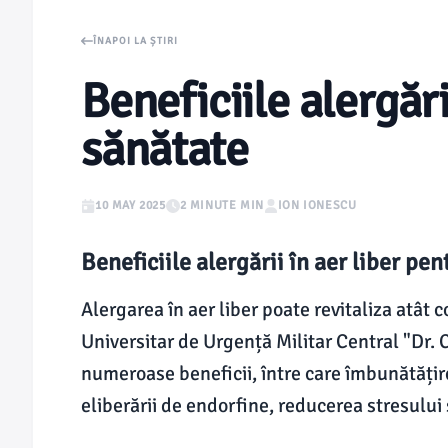
ÎNAPOI LA ȘTIRI
Beneficiile alergări
sănătate
10 MAY 2025
2 MINUTE MIN
ION IONESCU
Beneficiile alergării în aer liber pe
Alergarea în aer liber poate revitaliza atât co
Universitar de Urgență Militar Central "Dr. 
numeroase beneficii, între care îmbunătățire
eliberării de endorfine, reducerea stresului ș