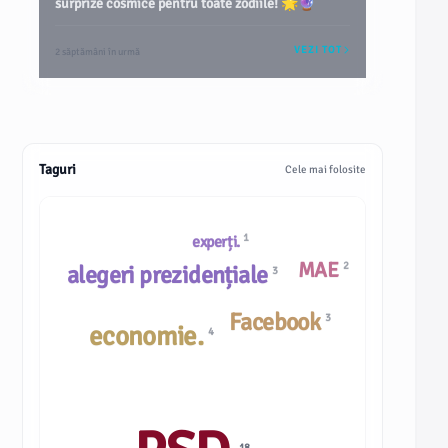
surprize cosmice pentru toate zodiile! 🌟🔮
VEZI TOT
2 săptămâni în urmă
Taguri
Cele mai folosite
1
experți.
MAE
2
alegeri prezidențiale
3
Facebook
3
economie.
4
18