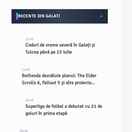
RECENTE DIN GALATI
11:45
Coduri de vreme severă în Galați și
Tulcea până pe 23 iulie
11:00
Bethesda dezvăluie planul: The Elder
Scrolls 6, Fallout 5 și alte proiecte
confirmate
10:45
Superliga de fotbal a debutat cu 21 de
goluri în prima etapă
09:30