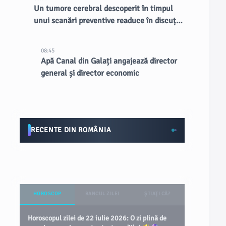
Un tumore cerebral descoperit în timpul
unui scanări preventive readuce în discuție
RMN-urile întregului corp
08:45
Apă Canal din Galați angajează director
general și director economic
RECENTE DIN ROMÂNIA
HOROSCOP
BANCUL ZILEI
ȘTIAȚI CĂ?
Horoscopul zilei de 22 iulie 2026: O zi plină de