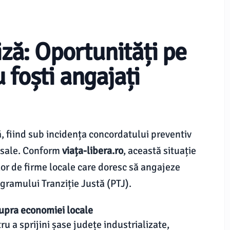
iză: Oportunități pe
 foști angajați
ă, fiind sub incidența concordatului preventiv
e sale. Conform
viața-libera.ro
, această situație
lor de firme locale care doresc să angajeze
ogramului Tranziție Justă (PTJ).
upra economiei locale
u a sprijini șase județe industrializate,