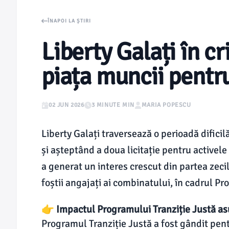
ÎNAPOI LA ȘTIRI
Liberty Galați în cr
piața muncii pentru
02 JUN 2026
3 MINUTE MIN
MARIA POPESCU
Liberty Galați traversează o perioadă dificil
și așteptând a doua licitație pentru activel
a generat un interes crescut din partea zeci
foștii angajați ai combinatului, în cadrul Pr
👉 Impactul Programului Tranziție Justă as
Programul Tranziție Justă a fost gândit pentr