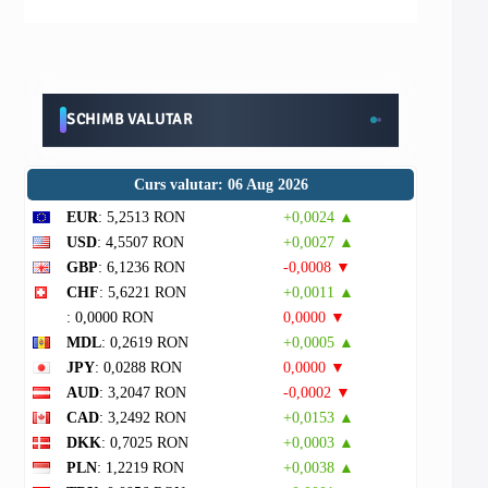
SCHIMB VALUTAR
Curs valutar: 06 Aug 2026
EUR
: 5,2513 RON
+0,0024 ▲
USD
: 4,5507 RON
+0,0027 ▲
GBP
: 6,1236 RON
-0,0008 ▼
CHF
: 5,6221 RON
+0,0011 ▲
: 0,0000 RON
0,0000 ▼
MDL
: 0,2619 RON
+0,0005 ▲
JPY
: 0,0288 RON
0,0000 ▼
AUD
: 3,2047 RON
-0,0002 ▼
CAD
: 3,2492 RON
+0,0153 ▲
DKK
: 0,7025 RON
+0,0003 ▲
PLN
: 1,2219 RON
+0,0038 ▲