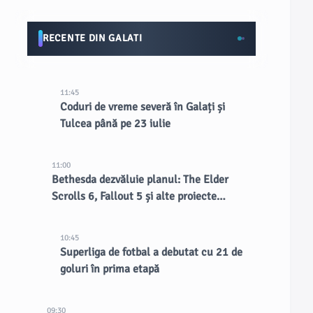
RECENTE DIN GALATI
11:45
Coduri de vreme severă în Galați și
Tulcea până pe 23 iulie
11:00
Bethesda dezvăluie planul: The Elder
Scrolls 6, Fallout 5 și alte proiecte
confirmate
10:45
Superliga de fotbal a debutat cu 21 de
goluri în prima etapă
09:30