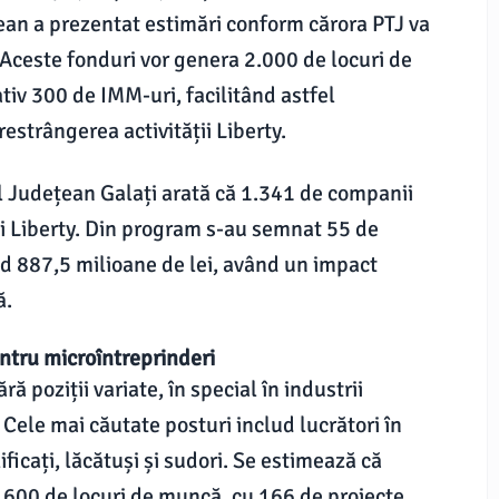
ețean a prezentat estimări conform cărora PTJ va
 Aceste fonduri vor genera 2.000 de locuri de
tiv 300 de IMM-uri, facilitând astfel
restrângerea activității Liberty.
l Județean Galați arată că 1.341 de companii
ții Liberty. Din program s-au semnat 55 de
nd 887,5 milioane de lei, având un impact
ă.
entru microîntreprinderi
 poziții variate, în special în industrii
 Cele mai căutate posturi includ lucrători în
ficați, lăcătuși și sudori. Se estimează că
 600 de locuri de muncă, cu 166 de proiecte