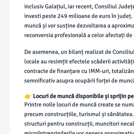
inclusiv Galațiul, iar recent, Consiliul Jud
investi peste 249 milioane de euro în județ.
muncă și vor susține dezvoltarea a aproxima
reconversia profesională a celor afectați de 
De asemenea, un bilanț realizat de Consiliu
locale au resimțit efectele scăderii activită
contracte de finanțare cu IMM-uri, totalizâ
semnificativ asupra ocupării forței de munc
👉 Locuri de muncă disponibile și sprijin p
Printre noile locuri de muncă create se numără
precum construcțiile, turismul și sănătatea.
structuri pentru construcții, muncitori necali
microîntreprinderile vor genera aproximativ