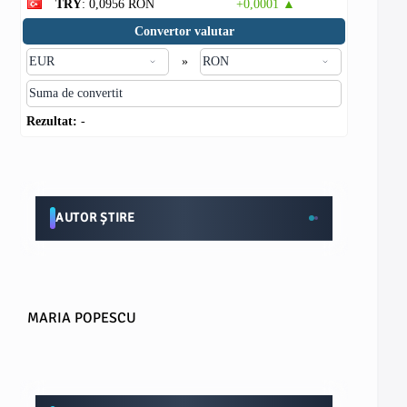
TRY
: 0,0956 RON
+0,0001 ▲
Convertor valutar
»
Rezultat:
-
AUTOR ȘTIRE
MARIA POPESCU