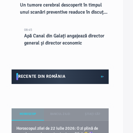
Un tumore cerebral descoperit în timpul
unui scanări preventive readuce în discuție
RMN-urile întregului corp
08:45
Apă Canal din Galați angajează director
general și director economic
RECENTE DIN ROMÂNIA
HOROSCOP
BANCUL ZILEI
ȘTIAȚI CĂ?
Horoscopul zilei de 22 iulie 2026: O zi plină de