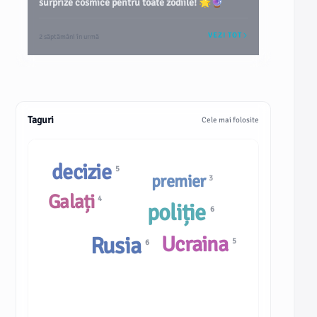
surprize cosmice pentru toate zodiile! 🌟🔮
VEZI TOT
2 săptămâni în urmă
Taguri
Cele mai folosite
decizie
5
premier
3
Galați
4
poliție
6
Ucraina
Rusia
5
6