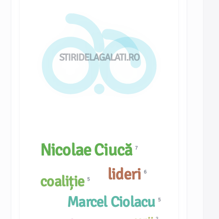
STIRIDELAGALATI.RO
Nicolae Ciucă
7
lideri
6
coaliție
5
Marcel Ciolacu
5
2