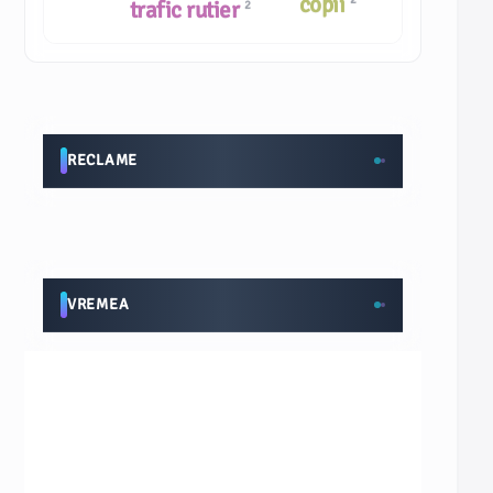
copii
trafic rutier
2
RECLAME
VREMEA